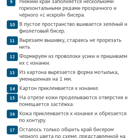
Нижний край заполняется несколькими
горизонтальными рядами прозрачного и
чёрного «с искрой» бисера.
В пустое пространство вшивается зелёный и
фиолетовый бисер.
Вырезаем вышивку, стараясь не прорезать
нить.
Формируем из проволоки усики и пришиваем
их с изнанки.
Из картона вырезается форма мотылька,
уменьшенная на 1 мм.
Картон приклеивается к изнанке.
На отрезе кожи проделываются отверстия и
помещается застёжка.
Кожа приклеивается к изнанке и обрезается
по контуру.
Осталось только обшить край бисером
чёрного цвета по схеме, представленной на