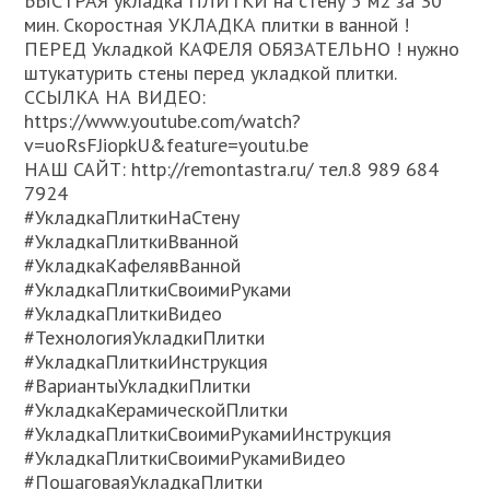
БЫСТРАЯ укладка ПЛИТКИ на стену 5 м2 за 30
мин. Скоростная УКЛАДКА плитки в ванной !
ПЕРЕД Укладкой КАФЕЛЯ ОБЯЗАТЕЛЬНО ! нужно
штукатурить стены перед укладкой плитки.
ССЫЛКА НА ВИДЕО:
https://www.youtube.com/watch?
v=uoRsFJiopkU&feature=youtu.be
НАШ САЙТ: http://remontastra.ru/ тел.8 989 684
7924
#УкладкаПлиткиНаСтену
#УкладкаПлиткиВванной
#УкладкаКафелявВанной
#УкладкаПлиткиСвоимиРуками
#УкладкаПлиткиВидео
#ТехнологияУкладкиПлитки
#УкладкаПлиткиИнструкция
#ВариантыУкладкиПлитки
#УкладкаКерамическойПлитки
#УкладкаПлиткиСвоимиРукамиИнструкция
#УкладкаПлиткиСвоимиРукамиВидео
#ПошаговаяУкладкаПлитки