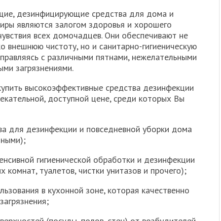
ие, дезинфицирующие средства для дома и
тиры являются залогом здоровья и хорошего
чувствия всех домочадцев. Они обеспечивают не
о внешнюю чистоту, но и санитарно-гигиеническую
правляясь с различными пятнами, нежелательными
ми загрязнениями.
купить высокоэффективные средства дезинфекции
екательной, доступной цене, среди которых Вы
ва для дезинфекции и повседневной уборки дома
тными);
нсивной гигиенической обработки и дезинфекции
 комнат, туалетов, чистки унитазов и прочего);
зования в кухонной зоне, которая качественно
загрязнения;
ерхностей (посуды, полов, стен) от возбудителей