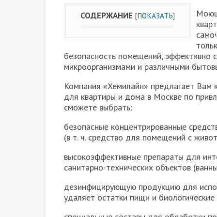
Моющ
СОДЕРЖАНИЕ
[
ПОКАЗАТЬ
]
квар
само
тольк
безопасность помещений, эффективно с
микроорганизмами и различными бытовы
Компания «Хемилайн» предлагает Вам 
для квартиры и дома в Москве по привл
сможете выбрать:
безопасные концентрированные средст
(в т. ч. средство для помещений с живо
высокоэффективные препараты для инте
санитарно-технических объектов (ванных
дезинфицирующую продукцию для исполь
удаляет остатки пищи и биологические 
специальные составы для обработки пов