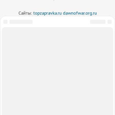
Сайты:
topzapravka.ru
dawnofwar.org.ru