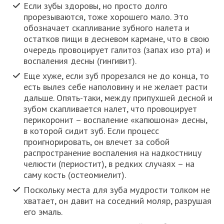
Если зубы здоровы, но просто долго
прорезываются, тоже хорошего мало. Это
обозначает скапливание зубного налета и
остатков пищи в десневом кармане, что в свою
очередь провоцирует галитоз (запах изо рта) и
воспаления десны (гингивит).
Еще хуже, если зуб прорезался не до конца, то
есть вылез себе наполовину и не желает расти
дальше. Опять-таки, между припухшей десной и
зубом скапливается налет, что провоцирует
перикоронит – воспаление «капюшона» десны,
в которой сидит зуб. Если процесс
проигнорировать, он влечет за собой
распространение воспаления на надкостницу
челюсти (периостит), в редких случаях – на
саму кость (остеомиелит).
Поскольку места для зуба мудрости толком не
хватает, он давит на соседний моляр, разрушая
его эмаль.