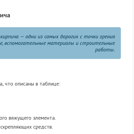
пича
 кирпича — одни из самых дорогих с точки зрения
е, вспомогательные материалы и строительные
работы.
, что описаны в таблице:
ого вяжущего элемента.
скрепляющих средств.