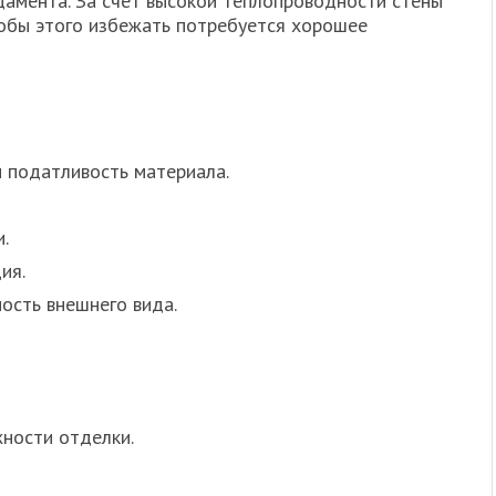
амента. За счет высокой теплопроводности стены
тобы этого избежать потребуется хорошее
 податливость материала.
.
ия.
ость внешнего вида.
ности отделки.