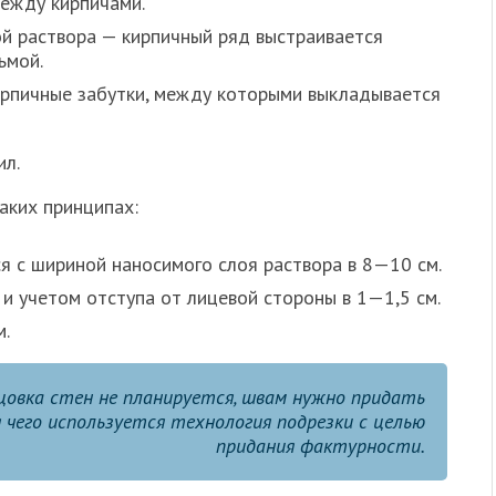
ежду кирпичами.
ой раствора — кирпичный ряд выстраивается
ьмой.
ирпичные забутки, между которыми выкладывается
ил.
аких принципах:
 с шириной наносимого слоя раствора в 8—10 см.
и учетом отступа от лицевой стороны в 1—1,5 см.
м.
цовка стен не планируется, швам нужно придать
 чего используется технология подрезки с целью
придания фактурности.