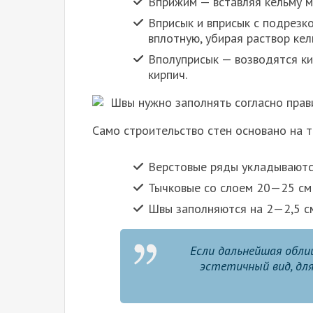
Вприжим — вставляя кельму м
Вприсык и вприсык с подрезк
вплотную, убирая раствор кел
Вполуприсык — возводятся к
кирпич.
Швы нужно заполнять согласно прав
Само строительство стен основано на т
Верстовые ряды укладываются
Тычковые со слоем 20—25 см 
Швы заполняются на 2—2,5 с
Если дальнейшая обли
эстетичный вид, для