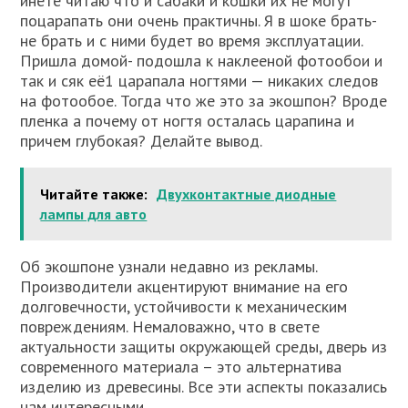
инете читаю что и сабаки и кошки их не могут
поцарапать они очень практичны. Я в шоке брать-
не брать и с ними будет во время эксплуатации.
Пришла домой- подошла к наклееной фотообои и
так и сяк её1 царапала ногтями — никаких следов
на фотообое. Тогда что же это за экошпон? Вроде
пленка а почему от ногтя осталась царапина и
причем глубокая? Делайте вывод.
Читайте также:
Двухконтактные диодные
лампы для авто
Об экошпоне узнали недавно из рекламы.
Производители акцентируют внимание на его
долговечности, устойчивости к механическим
повреждениям. Немаловажно, что в свете
актуальности защиты окружающей среды, дверь из
современного материала – это альтернатива
изделию из древесины. Все эти аспекты показались
нам интересными.