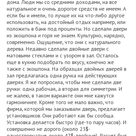
дома. Люди мы со средними доходами, на все
натуральное и очень дорогое средств не имеем. А
если бы и имели, то лучше их на что-либо другое
использовать, на достойный отдых например, или
положить в банк под проценты. Но сделали двери
из экошпона и горя не знаем. Культурно, нарядно,
современно. Ощущение, что они с натурального
дерева. Недавно сделали двойные двери с
матовыми стеклами и с узором в зал. Осталось
еще в кухню подобрать по вкусу, конечно же
также с экошпона. На образцах двойных дверей в
зал предлагалась одна ручка на действующих
дверях. Я же попросила, чтобы мне сделали две
ручки: одна рабочая, а вторая для симметрии. И
не жалею, в таком варианте они мне кажутся
гармоничнее. Кроме того не мало важно, что
фирма, которой мы заказывали дверь, предлагает
установщиков. Они работают как бы сообща.
Установка делается быстро (где-то пару часов). И
совершенно не дорого (около 23$-
одностворчатые, около 47$-двойные). Расчет был