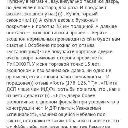
Пупкину в магазин , вау. визуально такая же дверь,
но дешевле в полтара, два раза. И продавец
визжит. экошпон у нас)))) . Купил, гордый-
сэкономил!!))) А купил дверь с бумажным
покрытием и полотна 32 мм толщиной. А дальше
поехало — экошпон гавно и прочее…. Берите
экошпон нормальных производителей и будет вам
счастье ! Особенно порожал от отзыва
«установщика)- «не покупайте царговые двери-
очень скоро замковая сторона провиснет».
РУКОЖОП. У меня торговой точке 15 лет,
экошпоном и пвх занимаюсь давно, ни одно не
провисло, если ставили наши специалисты… И
порадовал)) отзыв «Гость (178. 123. *. *)» . «Плита
ДСП чище чем МДФ», хоть бы почитал, что , как и
из чего делается))) . «Есть двери более
экологичные с шпоном фонлайн при условии что в
конструкции нет МДФ плиты». Уважаемый
«специалист», «занимающейся мебелью под
заказ», подскажите каким образом в нанесете тот
же фАйн-лайн, пвх, экошпон или туж бумагу на