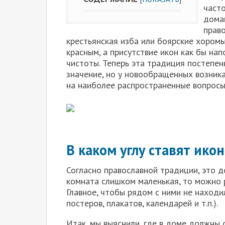
часто
домаш
прав
крестьянская изба или боярские хоромы,
красным, а присутствие икон как бы н
чистоты. Теперь эта традиция постепен
значение, но у новообращенных возник
на наиболее распространенные вопросы
В каком углу ставят ико
Согласно православной традиции, это д
комната слишком маленькая, то можно р
Главное, чтобы рядом с ними не находи
постеров, плакатов, календарей и т.п.).
Итак, мы выяснили, где в доме должны 