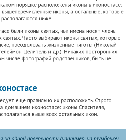
 каком порядке расположены иконы в иконостасе:
 вышеперечисленные иконы, а остальные, которые
 располагаются ниже.
асе были иконы святых, чьи имена носят члены
х святых. Часто выбирают иконы святых, которые
асие, преодолевать жизненные тяготы (Николай
елеймон Целитель и др.). Никаких посторонних
ом числе фотографий родственников, быть не
коностасе
ледует еще правильно их расположить. Строго
а домашнем иконостасе: иконы Спасителя,
сполагаться выше всех остальных икон.
я на одной поверхности (например, на тумбочке),