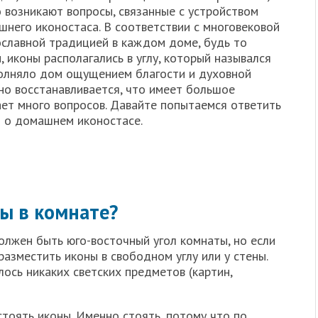
 возникают вопросы, связанные с устройством
него иконостаса. В соответствии с многовековой
ославной традицией в каждом доме, будь то
 иконы располагались в углу, который назывался
аполняло дом ощущением благости и духовной
но восстанавливается, что имеет большое
ает много вопросов. Давайте попытаемся ответить
 о домашнем иконостасе.
ны в комнате?
олжен быть юго-восточный угол комнаты, но если
азместить иконы в свободном углу или у стены.
лось никаких светских предметов (картин,
стоять иконы. Именно стоять, потому что по