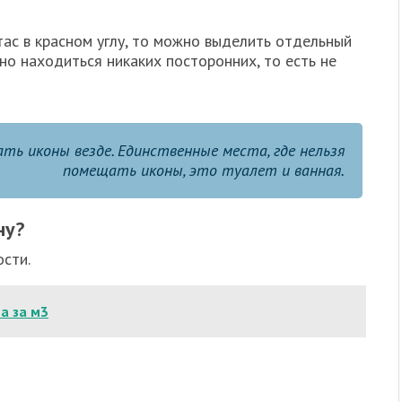
ас в красном углу, то можно выделить отдельный
жно находиться никаких посторонних, то есть не
ть иконы везде. Единственные места, где нельзя
помещать иконы, это туалет и ванная.
ну?
сти.
а за м3