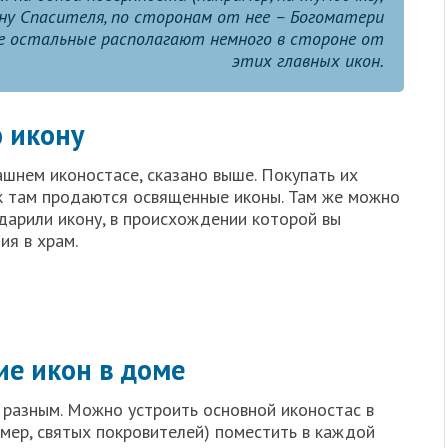
ну Спасителя, по сторонам от нее – Богоматери
се остальные располагают немного в стороне от
этих главных икон.
 икону
шнем иконостасе, сказано выше. Покупать их
ак там продаются освященные иконы. Там же можно
дарили икону, в происхождении которой вы
ия в храм.
е икон в доме
разным. Можно устроить основной иконостас в
имер, святых покровителей) поместить в каждой