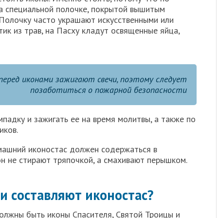
а специальной полочке, покрытой вышитым
Полочку часто украшают искусственными или
тик из трав, на Пасху кладут освященные яйца,
перед иконами зажигают свечи, поэтому следует
позаботиться о пожарной безопасности
мпадку и зажигать ее на время молитвы, а также по
иков.
машний иконостас должен содержаться в
он не стирают тряпочкой, а смахивают перышком.
и составляют иконостас?
олжны быть иконы Спасителя, Святой Троицы и