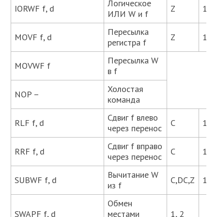
Логическое
IORWF f, d
Z
1, 2
ИЛИ W и f
Пересылка
MOVF f, d
Z
1, 2
регистра f
Пересылка W
MOVWF f
в f
Холостая
NOP –
команда
Сдвиг f влево
RLF f, d
C
1, 2
через перенос
Сдвиг f вправо
RRF f, d
C
1, 2
через перенос
Вычитание W
SUBWF f, d
C,DC,Z
1, 2
из f
Обмен
SWAPF f, d
местами
1, 2