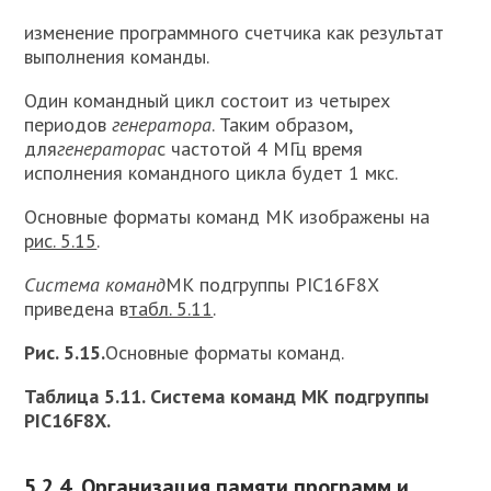
изменение программного счетчика как результат
выполнения команды.
Один командный цикл состоит из четырех
периодов
генератора
. Таким образом,
для
генератора
с частотой 4 МГц время
исполнения командного цикла будет 1 мкс.
Основные форматы команд МК изображены на
рис. 5.15
.
Система команд
МК подгруппы PIC16F8X
приведена в
табл. 5.11
.
Рис. 5.15.
Основные форматы команд.
Таблица 5.11. Система команд МК подгруппы
PIC16F8X.
5.2.4. Организация памяти программ и