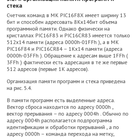
стека
Счетчик команд в МК PIC16F8Х имеет ширину 13
бит и способен адресовать 8Кх14бит объема
программной памяти. Однако физически на
кристаллах PIC16F83 и PIC16CR83 имеется только
512х14 памяти (адреса 0000h-01FFh ), а в МК
PIC16F84 и PIC16CR84 – 1Кх14 памяти (адреса
0000h-03FFh ). Обращение к адресам выше 1FFh (
3FFh ) фактически есть адресация в те же первые
512 адресов (первые 1К адресов).
Организация памяти программ и стека приведена
на рис. 5.4.
В памяти программ есть выделенные адреса.
Вектор сброса находится по адресу 0000h ,
вектор прерывания – по адресу 0004h . Обычно по
адресу 0004h располагается подпрограмма
идентификации и обработки прерываний , а по
адресу 0000h – команда перехода на метку,