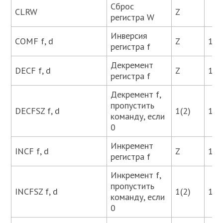
Сброс
CLRW
Z
регистра W
Инверсия
COMF f, d
Z
1, 2
регистра f
Декремент
DECF f, d
Z
1, 2
регистра f
Декремент f,
пропустить
DECFSZ f, d
1(2)
1, 2
команду, если
0
Инкремент
INCF f, d
Z
1, 2
регистра f
Инкремент f,
пропустить
INCFSZ f, d
1(2)
1, 2
команду, если
0