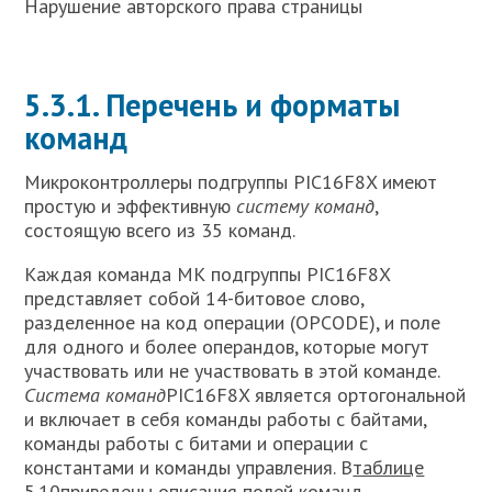
Нарушение авторского права страницы
5.3.1. Перечень и форматы
команд
Микроконтроллеры подгруппы PIC16F8X имеют
простую и эффективную
систему команд
,
состоящую всего из 35 команд.
Каждая команда МК подгруппы PIC16F8X
представляет собой 14-битовое слово,
разделенное на код операции (OPCODE), и поле
для одного и более операндов, которые могут
участвовать или не участвовать в этой команде.
Система команд
PIC16F8X является ортогональной
и включает в себя команды работы с байтами,
команды работы с битами и операции с
константами и команды управления. В
таблице
5.10
приведены описания полей команд.