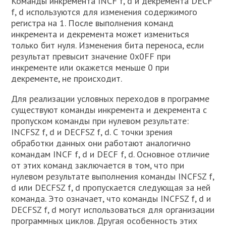
Команды инкремента INCF f, d и декремента DECF
f, d используются для изменения содержимого
регистра на 1. После выполнения команд
инкремента и декремента может измениться
только бит нуля. Изменения бита переноса, если
результат превысит значение 0x0FF при
инкременте или окажется меньше 0 при
декременте, не происходит.
Для реализации условных переходов в программе
существуют команды инкремента и декремента с
пропуском команды при нулевом результате:
INCFSZ f, d и DECFSZ f, d. С точки зрения
обработки данных они работают аналогично
командам INCF f, d и DECF f, d. Основное отличие
от этих команд заключается в том, что при
нулевом результате выполнения команды INCFSZ f,
d или DECFSZ f, d пропускается следующая за ней
команда. Это означает, что команды INCFSZ f, d и
DECFSZ f, d могут использоваться для организации
программных циклов. Другая особенность этих