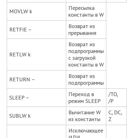
Пересылка
MOVLW k
константы в W
Возврат из
RETFIE –
прерывания
Возврат из
подпрограммы
RETLW k
с загрузкой
константы в W
Возврат из
RETURN –
подпрограммы
Переход в
/TO,
SLEEP –
режим SLEEP
/P
Вычитание W
C, DC,
SUBLW k
из константы
Z
Исключающее
ИЛИ