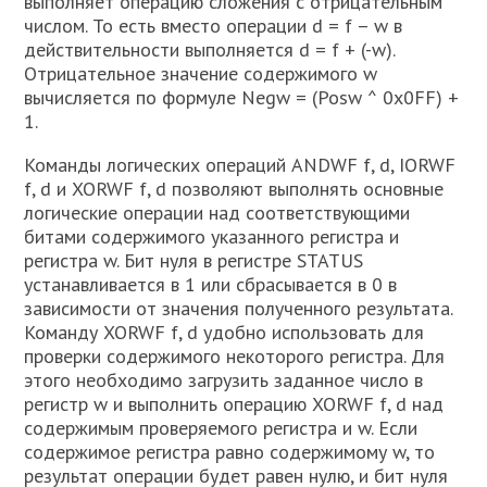
выполняет операцию сложения с отрицательным
числом. То есть вместо операции d = f – w в
действительности выполняется d = f + (-w).
Отрицательное значение содержимого w
вычисляется по формуле Negw = (Posw ^ 0x0FF) +
1.
Команды логических операций ANDWF f, d, IORWF
f, d и XORWF f, d позволяют выполнять основные
логические операции над соответствующими
битами содержимого указанного регистра и
регистра w. Бит нуля в регистре STATUS
устанавливается в 1 или сбрасывается в 0 в
зависимости от значения полученного результата.
Команду XORWF f, d удобно использовать для
проверки содержимого некоторого регистра. Для
этого необходимо загрузить заданное число в
регистр w и выполнить операцию XORWF f, d над
содержимым проверяемого регистра и w. Если
содержимое регистра равно содержимому w, то
результат операции будет равен нулю, и бит нуля