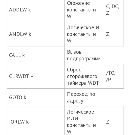
Сложение
C, DC,
ADDLW k
константы и
Z
W
Логическое И
ANDLW k
константы и
Z
W
Вызов
CALL k
подпрограммы
Сброс
/TO,
CLRWDT –
сторожевого
/P
таймера WDT
Переход по
GOTO k
адресу
Логическое
ИЛИ
IORLW k
Z
константы и
W