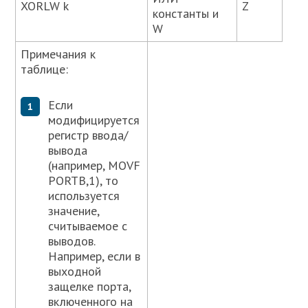
XORLW k
Z
константы и
W
Примечания к
таблице:
Если
модифицируется
регистр ввода/
вывода
(например, MOVF
PORTB,1), то
используется
значение,
считываемое с
выводов.
Например, если в
выходной
защелке порта,
включенного на