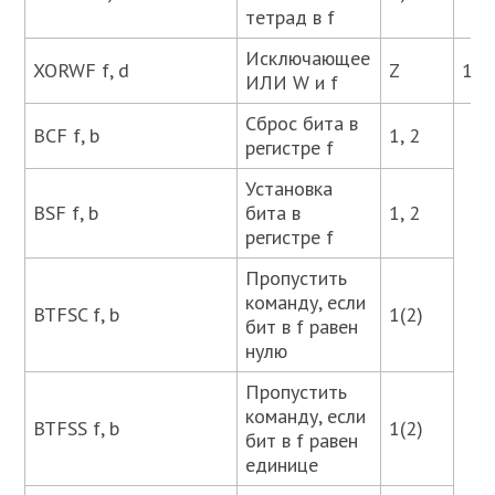
тетрад в f
Исключающее
XORWF f, d
Z
1, 2
ИЛИ W и f
Сброс бита в
BCF f, b
1, 2
регистре f
Установка
BSF f, b
бита в
1, 2
регистре f
Пропустить
команду, если
BTFSC f, b
1(2)
бит в f равен
нулю
Пропустить
команду, если
BTFSS f, b
1(2)
бит в f равен
единице