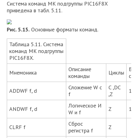
Система команд МК подгруппы PIC16F8X
приведена в табл. 5.11.
Рис. 5.15.
Основные форматы команд.
Таблица 5.11. Система
команд МК подгруппы
PIC16F8X.
Описание
Бит
Мнемоника
Циклы
команды
сос
Сложение W с
C ,DC
ADDWF f, d
1, 2
f
,Z
Логическое И
ANDWF f, d
Z
1, 2
W и f
Сброс
CLRF f
Z
регистра f