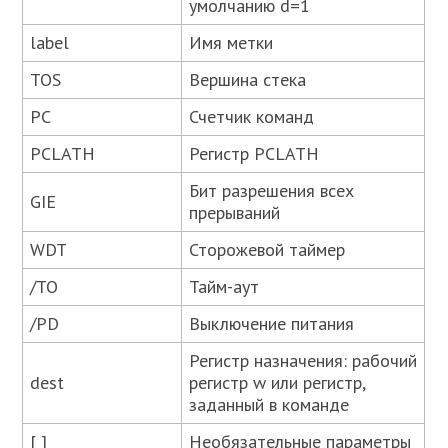
умолчанию d=1
label
Имя метки
TOS
Beршина стека
PC
Счетчик команд
PCLATH
Регистр PCLATH
Бит разрешения всех
GIE
прерываний
WDT
Сторожевой таймер
/TO
Тайм-аут
/PD
Выключение питания
Регистр назначения: рабочий
dest
регистр w или регистр,
заданный в команде
[ ]
Необязательные параметры