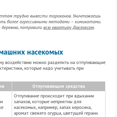
ептам трудно вывести тараканов. Уничтожаешь
вать более агрессивными методами – химикатами.
в деревню, потравили
всю квартиру Дохлоксом
.
омашних насекомых
ему воздействию можно разделить на отпугивающие
ктеристики, которые надо учитывать при
ия
Отпугивающие средства
Отпугивание происходит при вдыхании
ии
запахов, которые неприятны для
же
насекомых, например, запах керосина,
аромат свежего огурца, цветущей герани.