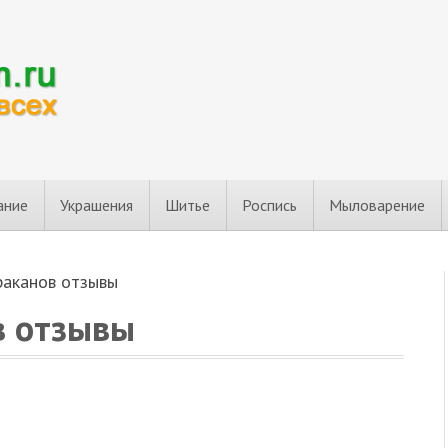
ание
Украшения
Шитье
Роспись
Мыловарение
раканов отзывы
в отзывы