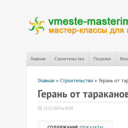
Главная
Строительство
Поделки
Вяз
Главная
»
Строительство
»
Герань от та
Герань от таракано
12.12.2019 в 01:05
СОДЕРЖАНИЕ
[
ПОКАЗАТЬ
]