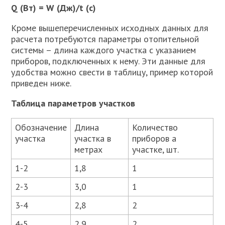
Q (Вт) = W (Дж)/t (с)
Кроме вышеперечисленных исходных данных для
расчета потребуются параметры отопительной
системы – длина каждого участка с указанием
приборов, подключенных к нему. Эти данные для
удобства можно свести в таблицу, пример которой
приведен ниже.
Таблица параметров участков
Обозначение
Длина
Количество
участка
участка в
приборов а
метрах
участке, шт.
1-2
1,8
1
2-3
3,0
1
3-4
2,8
2
4-5
2,9
2