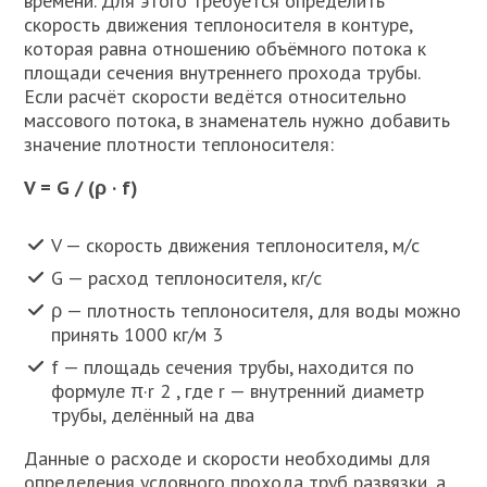
времени. Для этого требуется определить
скорость движения теплоносителя в контуре,
которая равна отношению объёмного потока к
площади сечения внутреннего прохода трубы.
Если расчёт скорости ведётся относительно
массового потока, в знаменатель нужно добавить
значение плотности теплоносителя:
V = G / (ρ · f)
V — скорость движения теплоносителя, м/с
G — расход теплоносителя, кг/с
ρ — плотность теплоносителя, для воды можно
принять 1000 кг/м 3
f — площадь сечения трубы, находится по
формуле π­·r 2 , где r — внутренний диаметр
трубы, делённый на два
Данные о расходе и скорости необходимы для
определения условного прохода труб развязки, а