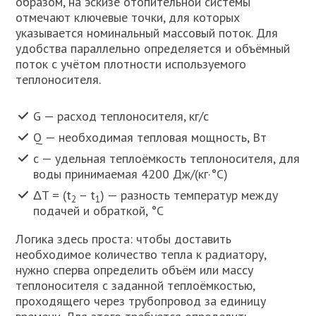
образом, на эскизе отопительной системы
отмечают ключевые точки, для которых
указывается номинальный массовый поток. Для
удобства параллельно определяется и объёмный
поток с учётом плотности используемого
теплоносителя.
G — расход теплоносителя, кг/с
Q — необходимая тепловая мощность, Вт
c — удельная теплоёмкость теплоносителя, для
воды принимаемая 4200 Дж/(кг·°С)
ΔT = (t
– t
) — разность температур между
2
1
подачей и обраткой, °С
Логика здесь проста: чтобы доставить
необходимое количество тепла к радиатору,
нужно сперва определить объём или массу
теплоносителя с заданной теплоёмкостью,
проходящего через трубопровод за единицу