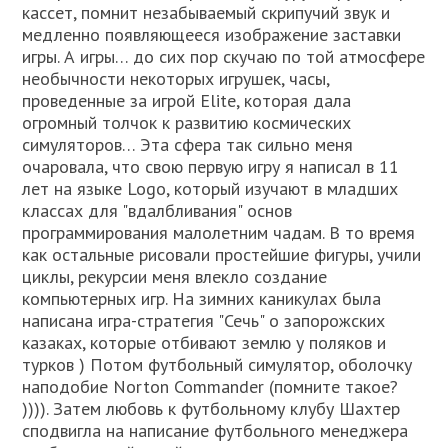
кассет, помнит незабываемый скрипучий звук и
медленно появляющееся изображение заставки
игры. А игры… до сих пор скучаю по той атмосфере
необычности некоторых игрушек, часы,
проведенные за игрой Elite, которая дала
огромный толчок к развитию космических
симуляторов… Эта сфера так сильно меня
очаровала, что свою первую игру я написал в 11
лет на языке Logo, который изучают в младших
классах для "вдалбливания" основ
программирования малолетним чадам. В то время
как остальные рисовали простейшие фигуры, учили
циклы, рекурсии меня влекло создание
компьютерных игр. На зимних каникулах была
написана игра-стратегия "Сечь" о запорожских
казаках, которые отбивают землю у поляков и
турков ) Потом футбольный симулятор, оболочку
наподобие Norton Commander (помните такое?
)))). Затем любовь к футбольному клубу Шахтер
сподвигла на написание футбольного менеджера