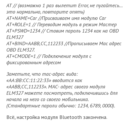
AT // (возможно 1 раз вылетит Error, не пугайтесь…
это нормально, повторите опять)
AT+NAME=Car //Присваиваем имя модулю Car
AT+ROLE=1 // Переводим модуль в режим Мастер
AT+PSWD=1234 // Ставим пароль 1234 как на OBD
ELM327
AT+BIND=AABB,CC,112233 //Прописываем Mac адрес
OBD ELM327.
AT+CMODE=1 // Подключение модуля с
фиксированным адресом
Заметьте, что mac-адрес вида:
«AA:BB:CC:11:22:33» вводится как
«AABB,CC,112233». MAC- адрес своего модуля
ELM327 можете посмотреть, подключившись для
начала на него со своего мобильника.
(Стандартные пароли обычно: 1234, 6789, 0000).
Всё, настройка модуля Bluetooth закончена.