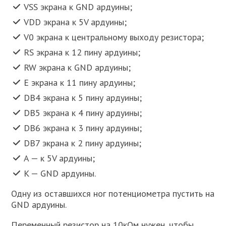
VSS экрана к GND ардуины;
VDD экрана к 5V ардуины;
V0 экрана к центральному выходу резистора;
RS экрана к 12 пину ардуины;
RW экрана к GND ардуины;
E экрана к 11 пину ардуины;
DB4 экрана к 5 пину ардуины;
DB5 экрана к 4 пину ардуины;
DB6 экрана к 3 пину ардуины;
DB7 экрана к 2 пину ардуины;
A — к 5V ардуины;
K — GND ардуины.
Одну из оставшихся ног потенциометра пустить на
GND ардуины.
Переменный резистор на 10кОм нужен, чтобы