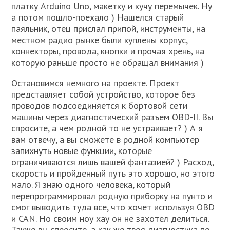
платку Arduino Uno, макетку и кучу перемычек. Ну
а потом пошло-поехало ) Нашелся старый
паяльник, отец прислал припой, инструменты, на
местном радио рынке были куплены корпус,
коннекторы, провода, кнопки и прочая хрень, на
которую раньше просто не обращал внимания )
Остановимся немного на проекте. Проект
представляет собой устройство, которое без
проводов подсоединяется к бортовой сети
машины через диагностический разъем OBD-II. Вы
спросите, а чем родной то не устраивает? ) А я
вам отвечу, а вы сможете в родной компьютер
запихнуть новые функции, которые
ограничиваются лишь вашей фантазией? ) Расход,
скорость и пройденный путь это хорошо, но этого
мало. Я знаю одного человека, который
перепрограммировал родную приборку на пунто и
смог выводить туда все, что хочет используя OBD
и CAN. Но своим ноу хау он не захотел делиться.
Также вы спросите, а как же твоя диагностика по