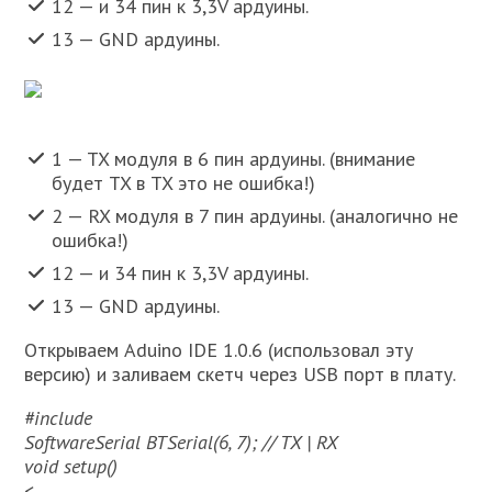
12 — и 34 пин к 3,3V ардуины.
13 — GND ардуины.
1 — TX модуля в 6 пин ардуины. (внимание
будет TX в TX это не ошибка!)
2 — RX модуля в 7 пин ардуины. (аналогично не
ошибка!)
12 — и 34 пин к 3,3V ардуины.
13 — GND ардуины.
Открываем Aduino IDE 1.0.6 (использовал эту
версию) и заливаем скетч через USB порт в плату.
#include
SoftwareSerial BTSerial(6, 7); // TX | RX
void setup()
<