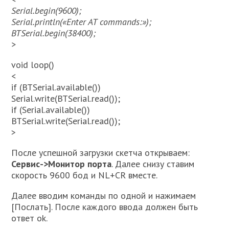
Serial.begin(9600);
Serial.println(«Enter AT commands:»);
BTSerial.begin(38400);
>
void loop()
<
if (BTSerial.available())
Serial.write(BTSerial.read());
if (Serial.available())
BTSerial.write(Serial.read());
>
После успешной загрузки скетча открываем:
Сервис->Монитор порта
. Далее снизу ставим
скорость 9600 бод и NL+CR вместе.
Далее вводим команды по одной и нажимаем
[Послать]. После каждого ввода должен быть
ответ ok.