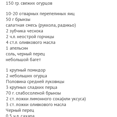
150 гр. свежих огурцов
10-20 отварных перепелиных яиц
50 г брынзы
салатная смесь (руккола, радикьо)
2 зубчика чеснока
2 ч.л. неострой горчицы
4 ст.л. оливкового масла
1 апельсин
соль, черный перец
небольшой багет
1 крупный помидор
2 небольших огурца
Половина средней луковицы
3 крупных сладких перца
70 г. слабосоленой брынзы
2 ст. ложки лимонного сока(или уксуса)
3 ст. ложки оливкового масла
Черный перец
0,5 ч.л. сахара