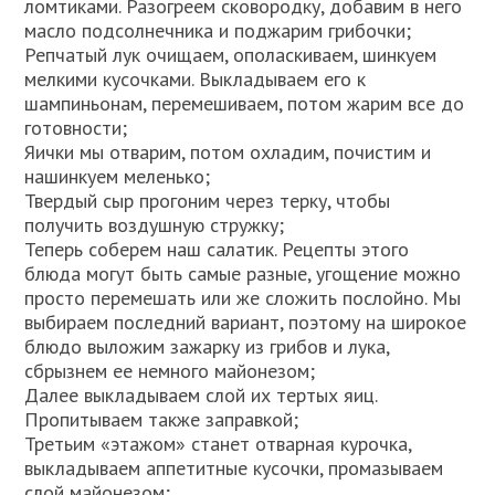
ломтиками. Разогреем сковородку, добавим в него
масло подсолнечника и поджарим грибочки;
Репчатый лук очищаем, ополаскиваем, шинкуем
мелкими кусочками. Выкладываем его к
шампиньонам, перемешиваем, потом жарим все до
готовности;
Яички мы отварим, потом охладим, почистим и
нашинкуем меленько;
Твердый сыр прогоним через терку, чтобы
получить воздушную стружку;
Теперь соберем наш салатик. Рецепты этого
блюда могут быть самые разные, угощение можно
просто перемешать или же сложить послойно. Мы
выбираем последний вариант, поэтому на широкое
блюдо выложим зажарку из грибов и лука,
сбрызнем ее немного майонезом;
Далее выкладываем слой их тертых яиц.
Пропитываем также заправкой;
Третьим «этажом» станет отварная курочка,
выкладываем аппетитные кусочки, промазываем
слой майонезом;