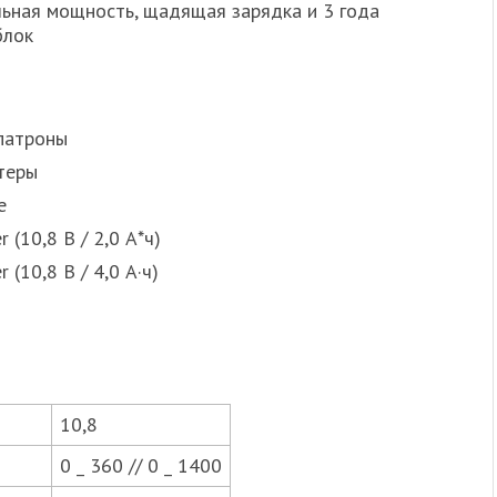
льная мощность, щадящая зарядка и 3 года
блок
патроны
теры
е
(10,8 В / 2,0 А*ч)
(10,8 В / 4,0 А·ч)
10,8
0 _ 360 // 0 _ 1400