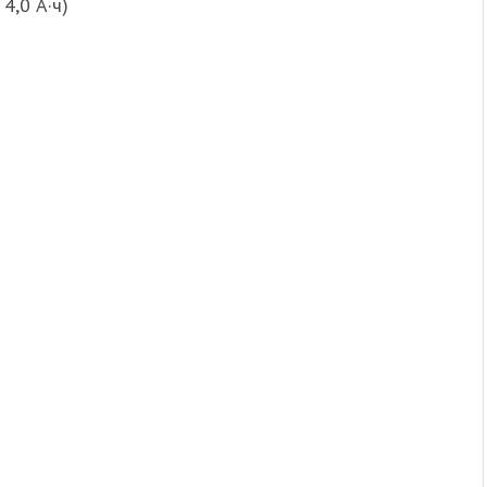
4,0 А·ч)