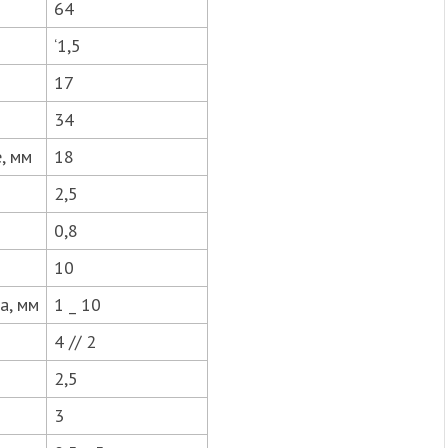
64
‘1,5
17
34
, мм
18
2,5
0,8
10
а, мм
1 _ 10
4 // 2
2,5
3