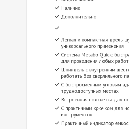
Наличие
Дополнительно
Легкая и компактная дрель-ш
универсального применения
Система Metabo Quick: быстр
для проведения любых работ
Шпиндель с внутренним шест
работать без сверлильного п
С быстросменным угловым ада
труднодоступных местах
Встроенная подсветка для о
С практичным крючком для но
инструментов
Практичный индикатор емкос