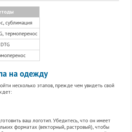
етоды
с, сублимация
G, термоперенос
 DTG
рмоперенос
па на одежду
ойти несколько этапов, прежде чем увидеть свой
ждет:
дготовить ваш логотип. Убедитесь, что он имеет
льких форматах (векторный, растровый), чтобы