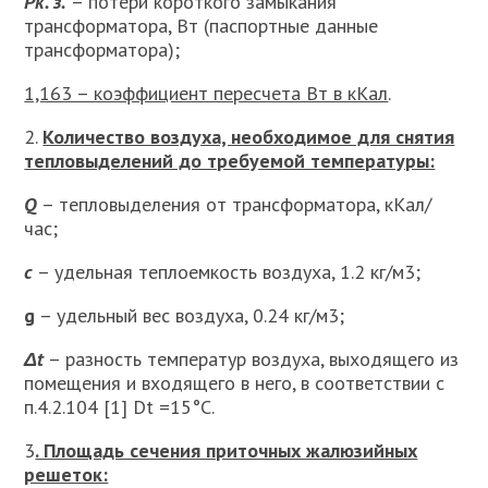
Р
к. з.
– потери короткого замыкания
трансформатора, Вт (паспортные данные
трансформатора);
1,163 – коэффициент пересчета Вт в кКал
.
2.
Количество воздуха, необходимое для снятия
тепловыделений до требуемой температуры:
Q
– тепловыделения от трансформатора, кКал/
час;
с
– удельная теплоемкость воздуха, 1.2 кг/м3;
g
– удельный вес воздуха, 0.24 кг/м3;
Δt
– разность температур воздуха, выходящего из
помещения и входящего в него, в соответствии с
п.4.2.104 [1] Dt =15°С.
3
. Площадь сечения приточных жалюзийных
решеток: