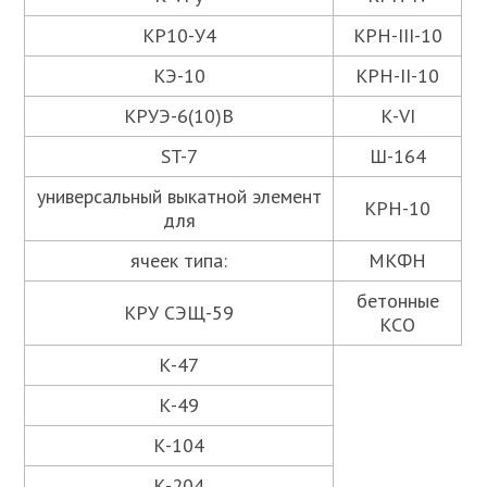
КР10-У4
КРН-III-10
КЭ-10
КРН-II-10
КРУЭ-6(10)В
К-VI
ST-7
Ш-164
универсальный выкатной элемент
КРН-10
для
ячеек типа:
МКФН
бетонные
КРУ СЭЩ-59
КСО
К-47
К-49
К-104
К-204