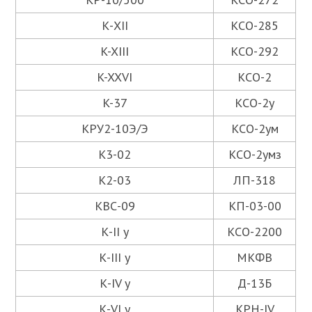
К-ХII
КСО-285
K-XIII
КСО-292
K-XXVI
КСО-2
K-37
КСО-2у
КРУ2-10Э/Э
КСО-2ум
К3-02
КСО-2умз
К2-03
ЛП-318
КВС-09
КП-03-00
К-II y
КСО-2200
К-III y
МКФВ
К-IV y
Д-13Б
К-VI y
КРН-IV