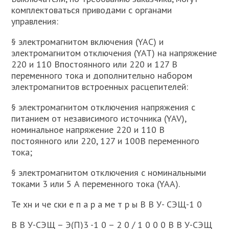
комплектоваться приводами с органами
управления:
§ электромагнитом включения (YAC) и
электромагнитом отключения (YAT) на напряжение
220 и 110 Впостоянного или 220 и 127 В
переменного тока и дополнительно набором
электромагнитов встроенных расцепителей:
§ электромагнитом отключения напряжения с
питанием от независимого источника (YAV),
номинальное напряжение 220 и 110 В
постоянного или 220, 127 и 100В переменного
тока;
§ электромагнитом отключения с номинальными
токами 3 или 5 А переменного тока (YAA).
Те хн и че ски е п а р а ме т р ы В В У- СЭЩ-1 0
В В У-СЭЩ – Э(П)3 -1 0 – 2 0 / 1 0 0 0 В В У-СЭЩ