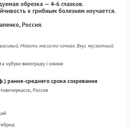
уемая обрезка — 4-6 глазков.
йчивость к грибным болезням изучается.
апенко, Россия.
красивый. Мякоть мясисто-сочная. Вкус мускатный.
а чубуки винограду і ожини
.ф.) ранне-среднего срока созревания
Новочеркасск, Россия
щий
гибрид