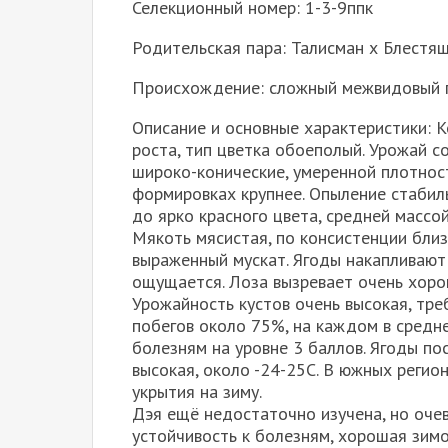
Селекционный номер: 1-3-9ппк
Родительская пара: Талисман х Блестя
Происхождение: сложный межвидовый 
Описание и основные характеристики: 
роста, тип цветка обоеполый. Урожай со
широко-конические, умеренной плотнос
формировках крупнее. Опыление стабиль
до ярко красного цвета, средней массо
Мякоть мясистая, по консистенции близк
выраженный мускат. Ягоды накапливают
ощущается. Лоза вызревает очень хоро
Урожайность кустов очень высокая, тр
побегов около 75%, на каждом в средне
болезням на уровне 3 баллов. Ягоды по
высокая, около -24-25С. В южных регио
укрытия на зиму.
Дэя ещё недостаточно изучена, но очев
устойчивость к болезням, хорошая зимос