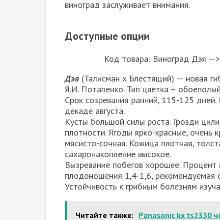
виноград заслуживает внимания.
Доступные опции
Код товара: Виноград Дэя —>
Дэя
(Талисман х Блестящий) — новая г
Я.И. Потапенко. Тип цветка – обоеполый
Срок созревания ранний, 115-125 дней. 
декаде августа.
Кусты большой силы роста. Грозди цили
плотности. Ягоды ярко-красные, очень кр
мясисто-сочная. Кожица плотная, толста
сахаронакопление высокое.
Вызревание побегов хорошее. Процент
плодоношения 1,4-1,6, рекомендуемая о
Устойчивость к грибным болезням изуча
Читайте также:
Panasonic kx ts2350 