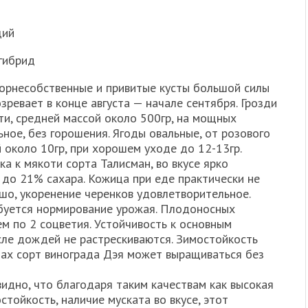
щий
гибрид
Корнесобственные и привитые кусты большой силы
зревает в конце августа — начале сентября. Грозди
ти, средней массой около 500гр, на мощных
ное, без горошения. Ягоды овальные, от розового
й около 10гр, при хорошем уходе до 12-13гр.
а к мякоти сорта Талисман, во вкусе ярко
 до 21% сахара. Кожица при еде практически не
шо, укоренение черенков удовлетворительное.
ебуется нормирование урожая. Плодоносных
м по 2 соцветия. Устойчивость к основным
сле дождей не растрескиваются. Зимостойкость
нах сорт винограда Дэя может выращиваться без
идно, что благодаря таким качествам как высокая
тойкость, наличие муската во вкусе, этот