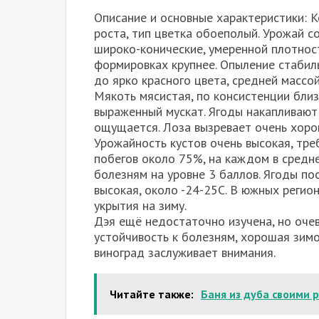
Описание и основные характеристики: 
роста, тип цветка обоеполый. Урожай со
широко-конические, умеренной плотнос
формировках крупнее. Опыление стабиль
до ярко красного цвета, средней массо
Мякоть мясистая, по консистенции близк
выраженный мускат. Ягоды накапливают
ощущается. Лоза вызревает очень хоро
Урожайность кустов очень высокая, тр
побегов около 75%, на каждом в средне
болезням на уровне 3 баллов. Ягоды по
высокая, около -24-25С. В южных регио
укрытия на зиму.
Дэя ещё недостаточно изучена, но очев
устойчивость к болезням, хорошая зимос
виноград заслуживает внимания.
Читайте также:
Баня из дуба своими 