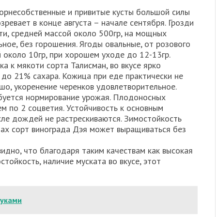
Корнесобственные и привитые кусты большой силы
зревает в конце августа – начале сентября. Грозди
ти, средней массой около 500гр, на мощных
ное, без горошения. Ягоды овальные, от розового
й около 10гр, при хорошем уходе до 12-13гр.
а к мякоти сорта Талисман, во вкусе ярко
 до 21% сахара. Кожица при еде практически не
шо, укоренение черенков удовлетворительное.
ебуется нормирование урожая. Плодоносных
м по 2 соцветия. Устойчивость к основным
сле дождей не растрескиваются. Зимостойкость
нах сорт винограда Дэя может выращиваться без
идно, что благодаря таким качествам как высокая
тойкость, наличие муската во вкусе, этот
руками