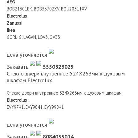
AEG
BOB21301BK, BOB35702XV, BOU20311XV
Electrolux
Zanussi
Ikea
GORLIG, LAGAN, LOV3, OV33
цена уточняется
Заказать
5550323025
Стекло двери внутреннее 524X263мм к духовым
шкафам Electrolux
Стекло двери внутреннее 524X263мм к духовым шкафам
Electrolux
:
EVY9741, EVY9841, EVY99841
цена уточняется
Заказать
8084055014