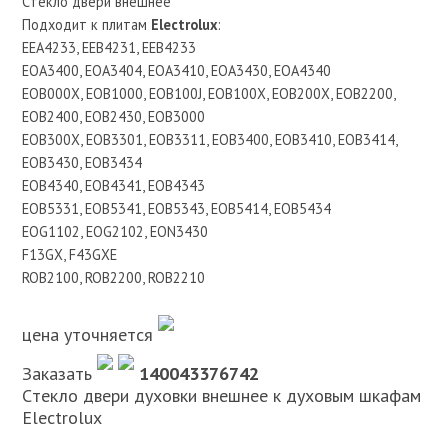
Cтекло двери внешнее
Подходит к плитам
Electrolux
:
EEA4233, EEB4231, EEB4233
EOA3400, EOA3404, EOA3410, EOA3430, EOA4340
EOB000X, EOB1000, EOB100J, EOB100X, EOB200X, EOB2200,
EOB2400, EOB2430, EOB3000
EOB300X, EOB3301, EOB3311, EOB3400, EOB3410, EOB3414,
EOB3430, EOB3434
EOB4340, EOB4341, EOB4343
EOB5331, EOB5341, EOB5343, EOB5414, EOB5434
EOG1102, EOG2102, EON3430
F13GX, F43GXE
ROB2100, ROB2200, ROB2210
цена уточняется
Заказать
140043376742
Cтекло двери духовки внешнее к духовым шкафам
Electrolux