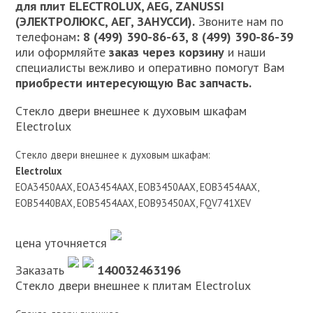
для плит
ELECTROLUX, AEG, ZANUSSI
(ЭЛЕКТРОЛЮКС, АЕГ, ЗАНУССИ).
Звоните нам по
телефонам
: 8 (499) 390-86-63, 8 (499) 390-86-39
или оформляйте
заказ через корзину
и наши
специалисты вежливо и оперативно помогут Вам
приобрести интересующую Вас запчасть.
Cтекло двери внешнее к духовым шкафам
Electrolux
Cтекло двери внешнее к духовым шкафам:
Electrolux
EOA3450AAX, EOA3454AAX, EOB3450AAX, EOB3454AAX,
EOB5440BAX, EOB5454AAX, EOB93450AX, FQV741XEV
цена уточняется
Заказать
140032463196
Cтекло двери внешнее к плитам Electrolux