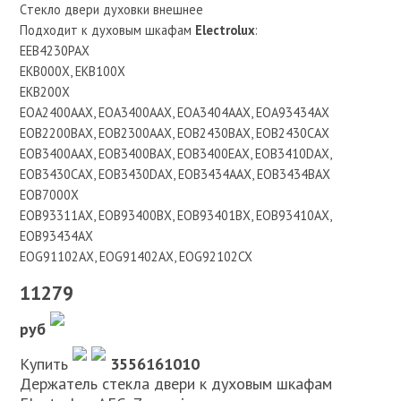
Cтекло двери духовки внешнее
Подходит к духовым шкафам
Electrolux
:
EEB4230PAX
EKB000X, EKB100X
EKB200X
EOA2400AAX, EOA3400AAX, EOA3404AAX, EOA93434AX
EOB2200BAX, EOB2300AAX, EOB2430BAX, EOB2430CAX
EOB3400AAX, EOB3400BAX, EOB3400EAX, EOB3410DAX,
EOB3430CAX, EOB3430DAX, EOB3434AAX, EOB3434BAX
EOB7000X
EOB93311AX, EOB93400BX, EOB93401BX, EOB93410AX,
EOB93434AX
EOG91102AX, EOG91402AX, EOG92102CX
11279
руб
Купить
3556161010
Держатель стекла двери к духовым шкафам