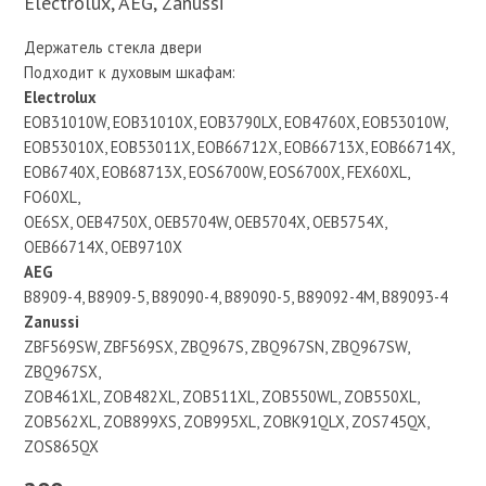
Electrolux, AEG, Zanussi
Держатель стекла двери
Подходит к духовым шкафам:
Electrolux
EOB31010W, EOB31010X, EOB3790LX, EOB4760X, EOB53010W,
EOB53010X, EOB53011X, EOB66712X, EOB66713X, EOB66714X,
EOB6740X, EOB68713X, EOS6700W, EOS6700X, FEX60XL,
FO60XL,
OE6SX, OEB4750X, OEB5704W, OEB5704X, OEB5754X,
OEB66714X, OEB9710X
AEG
B8909-4, B8909-5, B89090-4, B89090-5, B89092-4M, B89093-4
Zanussi
ZBF569SW, ZBF569SX, ZBQ967S, ZBQ967SN, ZBQ967SW,
ZBQ967SX,
ZOB461XL, ZOB482XL, ZOB511XL, ZOB550WL, ZOB550XL,
ZOB562XL, ZOB899XS, ZOB995XL, ZOBK91QLX, ZOS745QX,
ZOS865QX