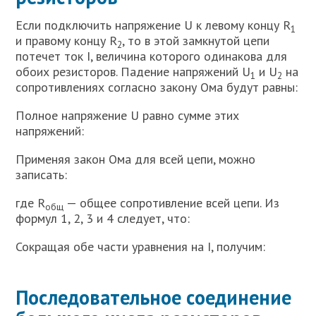
Если подключить напряжение U к левому концу R
1
и правому концу R
, то в этой замкнутой цепи
2
потечет ток I, величина которого одинакова для
обоих резисторов. Падение напряжений U
и U
на
1
2
сопротивлениях согласно закону Ома будут равны:
Полное напряжение U равно сумме этих
напряжений:
Применяя закон Ома для всей цепи, можно
записать:
где R
— общее сопротивление всей цепи. Из
общ
формул 1, 2, 3 и 4 следует, что:
Сокращая обе части уравнения на I, получим:
Последовательное соединение