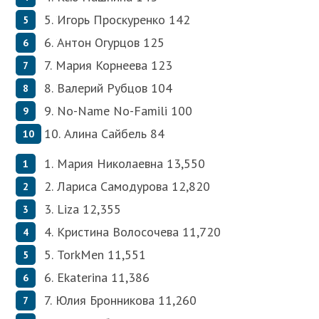
5.
Игорь Проскуренко 142
6.
Антон Огурцов 125
7.
Мария Корнеева 123
8.
Валерий Рубцов 104
9.
No-Name No-Famili 100
10.
Алина Сайбель 84
1.
Мария Николаевна 13,550
2.
Лариса Самодурова 12,820
3.
Liza 12,355
4.
Кристина Волосочева 11,720
5.
TorkMen 11,551
6.
Ekaterina 11,386
7.
Юлия Бронникова 11,260