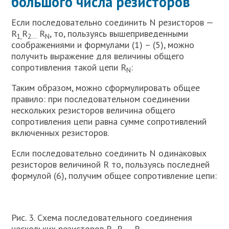
большого числа резисторов
Если последовательно соединить N резисторов —
R
R
R
, то, пользуясь вышеприведенными
1,
2…
N
соображениями и формулами (1) – (5), можно
получить выражение для величины общего
сопротивления такой цепи R
:
N
Таким образом, можно сформулировать общее
правило: при последовательном соединении
нескольких резисторов величина общего
сопротивления цепи равна сумме сопротивлений
включенных резисторов.
Если последовательно соединить N одинаковых
резисторов величиной R то, пользуясь последней
формулой (6), получим общее сопротивление цепи:
Рис. 3. Схема последовательного соединения
нескольких резисторов R
R
R