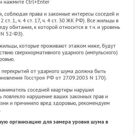
и нажмите Ctrl+Enter
 соблюдая права и законные интересы соседей и
ст. 1, ч. 4 ст. 17, ч. 4 ст. 30 ЖК РФ). Все жильцы в
у обитания, к которой относится в т.ч. и уровень
 N 52-ФЗ).
жильцы, которые проживают этажом ниже, будут
ствию сверхнормативного ударного (импульсного)
ровью.
я перекрытий от ударного шума должна быть
ановления Госстроя РФ от 27.09.2003 N 170).
 наниматель соседней квартиры нарушил
ь повлекло нарушение ваших законных прав и
изни и причинило вред здоровью, рекомендуем
.
ную организацию для замера уровня шума в