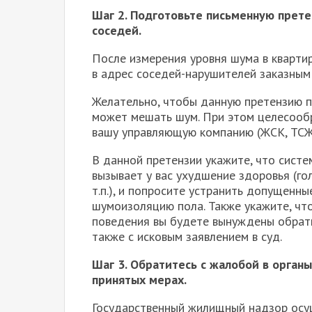
Шаг 2. Подготовьте письменную прете
соседей.
После измерения уровня шума в квартир
в адрес соседей-нарушителей заказным
Желательно, чтобы данную претензию п
может мешать шум. При этом целесооб
вашу управляющую компанию (ЖСК, ТСЖ
В данной претензии укажите, что сист
вызывает у вас ухудшение здоровья (го
т.п.), и попросите устранить допущенн
шумоизоляцию пола. Также укажите, чт
поведения вы будете вынуждены обрати
также с исковым заявлением в суд.
Шаг 3. Обратитесь с жалобой в орган
принятых мерах.
Государственный жилищный надзор осу