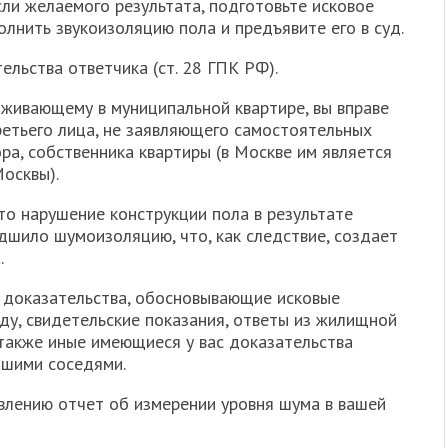
сли желаемого результата, подготовьте исковое
лнить звукоизоляцию пола и предъявите его в суд.
ельства ответчика (ст. 28 ГПК РФ).
оживающему в муниципальной квартире, вы вправе
третьего лица, не заявляющего самостоятельных
а, собственника квартиры (в Москве им является
осквы).
что нарушение конструкции пола в результате
дшило шумоизоляцию, что, как следствие, создает
.
с доказательства, обосновывающие исковые
еду, свидетельские показания, ответы из жилищной
 также иные имеющиеся у вас доказательства
ашими соседями.
влению отчет об измерении уровня шума в вашей