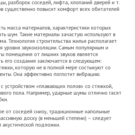
ы, разборок соседей, лифта, хлопаний дверей и т.
ов существенно повысит комфорт всех обитателей
ть масса материалов, характеристики которых
ть шум. Такие материалы зачастую используют в
а. Технология строительства жилья располагает
 уровня звукоизоляции. Самым популярным и
ы помещения от лишних звуков является
ь его создания заключается в следующем:
яжки, которую не в полной мере состыкуют со
ленты. Она эффективно поглотит вибрацию.
 с устройством «плавающих полов» со стяжкой,
вого пола. Например, ударные шумы отлично гасят
бки.
е от соседей снизу, традиционные напольные
массивную доску (в меньшей степени) – следует
й акустической подложки.