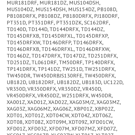
MUR181DRF, MUR181DZ, MUS104DSH,
MUS104DZ, MUS154DSH, MUS154DZ, PB108D,
PB108DRFX, PB108DZ, PB180DRFX, PJ180DRF,
PT351D, PT351DRF, PT351DZK, SC162DRF,
TD140D, TD144D, TD144DRFX, TD144DZ,
TD145DRFXB, TD145DRFXL, TD145DRFXP,
TD145DRFXW, TD146DRFP, TD146DRFX,
TD146DRFXB, TD146DRFXL, TD146DRFXW,
TD146DZ, TD147DRFX, TD147DZ, TD251DRFX,
TD251DZ, TL061DRF, TM50DRF, TP140DRFX,
TP141DRFX, TP141DZ, TW251D, TW251DRFX,
TW450DR, TW450DRBJS130RFE, TW450DRFX,
UB182D, UB182DRF, UB182DZ, UB183D, UC122D,
VR350D, VR350DRFX, VR350DZ, VR450D,
VR450DRFX, VR450DZ, W251DRFX, W450DR,
XA001Z, XAD01Z, XAD02Z, XAG03M/Z, XAG03MZ,
XAG03Z, XAG06MZ, XAG06Z, XBP01Z, XBP02Z,
XDT01, XDT01Z, XDT04CW, XDT04Z, XDT06Z,
XDT08, XDT08Z, XDT09M, XDT09Z, XFD01CW,
XFD01Z, XFD03Z, XFD07M, XFD07MZ, XFD07Z,