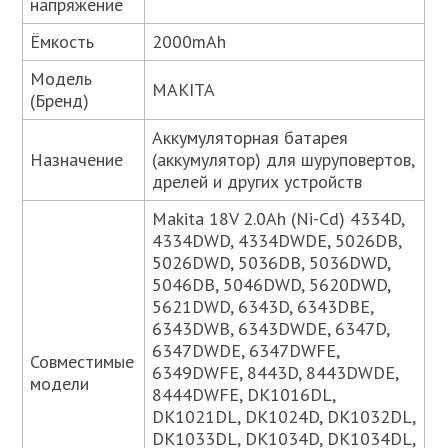
напряжение
Ёмкость
2000mAh
Модель
MAKITA
(Бренд)
Аккумуляторная батарея
Назначение
(аккумулятор) для шуруповертов,
дрелей и других устройств
Makita 18V 2.0Ah (Ni-Cd) 4334D,
4334DWD, 4334DWDE, 5026DB,
5026DWD, 5036DB, 5036DWD,
5046DB, 5046DWD, 5620DWD,
5621DWD, 6343D, 6343DBE,
6343DWB, 6343DWDE, 6347D,
6347DWDE, 6347DWFE,
Совместимые
6349DWFE, 8443D, 8443DWDE,
модели
8444DWFE, DK1016DL,
DK1021DL, DK1024D, DK1032DL,
DK1033DL, DK1034D, DK1034DL,