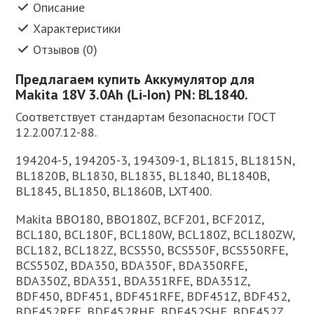
Описание
Характеристики
Отзывов (0)
Предлагаем купить Аккумулятор для
Makita 18V 3.0Ah (Li-Ion) PN: BL1840.
Соответствует стандартам безопасности ГОСТ
12.2.007.12-88.
194204-5, 194205-3, 194309-1, BL1815, BL1815N,
BL1820B, BL1830, BL1835, BL1840, BL1840B,
BL1845, BL1850, BL1860B, LXT400.
Makita BBO180, BBO180Z, BCF201, BCF201Z,
BCL180, BCL180F, BCL180W, BCL180Z, BCL180ZW,
BCL182, BCL182Z, BCS550, BCS550F, BCS550RFE,
BCS550Z, BDA350, BDA350F, BDA350RFE,
BDA350Z, BDA351, BDA351RFE, BDA351Z,
BDF450, BDF451, BDF451RFE, BDF451Z, BDF452,
BDF452RFE, BDF452RHE, BDF452SHE, BDF452Z,