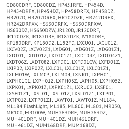
GD800DRF, GD800DZ, HP451RFE, HP454D,
HP454DRFX, HP454DZ, HP458DRFX, HP458DZ,
HR202D, HR202DRFX, HR202DZK, HR242DRFX,
HR242DRFXV, HS630DRFX, HS630DRFXW,
HS630DZ, HS630DZW, JR120D, JR120DRF,
JR120DZK, JR182DRF, JR182DZK, JV180DRF,
KP180DRF, KP180DZ, L182FD, LXCU01, LXCU01Z,
LXCV02Z, LXCV02Z1, LXDG01, LXDG01Z, LXDG01Z1,
LXDT01, LXDT01Z, LXDT01Z1, LXDT04Z, LXDT04Z1,
LXDT06Z, LXDT08Z, LXFD01, LXFD01CW, LXFD01Z,
LXJP02, LXJP02Z, LXLC01, LXLC01Z, LXLC01Z1,
LXLM01W, LXLM03, LXLM04, LXNJ01, LXPH01,
LXPH01C1, LXPH01Z, LXPH03Z, LXPH05, LXPH05Z,
LXPK01, LXPK01Z, LXPK01Z1, LXRU02, LXSF01,
LXSF01Z1, LXSL01, LXSL01Z, LXSL01Z1, LXTP01,
LXTP01Z, LXTP01Z1, LXWT01, LXWT01Z, ML184,
ML184 FlashLight, ML185, ML800, ML801, MR050,
MR100, MR100W, MUH263DRF, MUH263DZ,
MUH401DRF, MUH401DZ, MUH461DRF,
MUH461DZ, MUM168DRF, MUM168DZ,