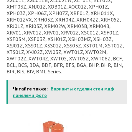
XGC01Z, XGC01ZB, XLC02ZW, XLT01Z, XLT02Z,
XMT03Z, XNJ01Z, XOB01Z, XOC01Z, XPH01Z,
XPH03Z, XPH06Z, XPH07Z, XRF01Z, XRH011X,
XRH01ZVX, XRH03Z, XRH04Z, XRH04ZZ, XRH05Z,
XRJ01Z, XRJ03Z, XRM02W, XRM03B, XRM04B,
XRV01, XRV01Z, XRV02, XRV02Z, XSC01Z, XSF01Z,
XSF03M, XSF03Z, XSH01Z, XSH03MZ, XSH03Z,
XSJ01Z, XSS01Z, XSS02Z, XSS03Z, XST01M, XST01Z,
XTS01Z, XVJ02Z, XVJ03Z, XWT01Z, XWT02M,
XWT02Z, XWT04Z, XWT05, XWT05Z, XWT06Z, BCF,
BCL, BCS, BDA, BDF, BFR, BFS, BGA, BHP, BHR, BJN,
BJR, BJS, BJV, BML Series.
Читайте также:
Варианты отделки стен мдф
панелями фото