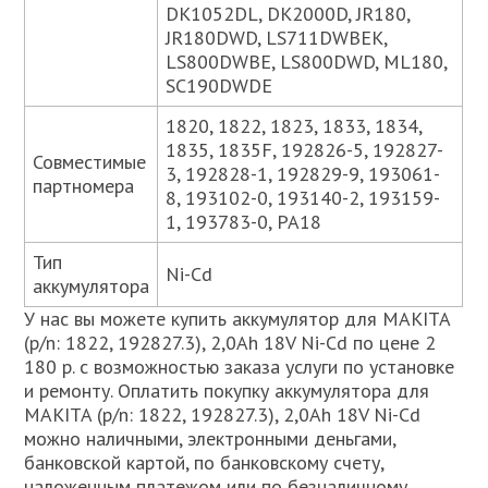
DK1052DL, DK2000D, JR180,
JR180DWD, LS711DWBEK,
LS800DWBE, LS800DWD, ML180,
SC190DWDE
1820, 1822, 1823, 1833, 1834,
1835, 1835F, 192826-5, 192827-
Совместимые
3, 192828-1, 192829-9, 193061-
партномера
8, 193102-0, 193140-2, 193159-
1, 193783-0, PA18
Тип
Ni-Cd
аккумулятора
У нас вы можете купить аккумулятор для MAKITA
(p/n: 1822, 192827.3), 2,0Ah 18V Ni-Cd по цене 2
180 р. с возможностью заказа услуги по установке
и ремонту. Оплатить покупку аккумулятора для
MAKITA (p/n: 1822, 192827.3), 2,0Ah 18V Ni-Cd
можно наличными, электронными деньгами,
банковской картой, по банковскому счету,
наложенным платежом или по безналичному