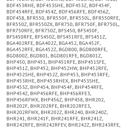
BDF453RHE, BDF453SHE, BDF453Z, BDF454F,
BDF454RFE, BDF454Z, BDF456RFE, BDF456Z,
BDF458, BFR550, BFR550F, BFR550L, BFR550RFE,
BFR550Z, BFR550ZX, BFR750, BFR750F, BFR750L,
BFR750RFE, BFR750Z, BFS450, BFS450F,
BFS450RFE, BFS450Z, BFS451RFE, BFS451Z,
BGA402RFE, BGA402Z, BGA452, BGA452F,
BGA452RFE, BGA452Z, BGD800, BGD800RFE,
BGD800Z, BGD801, BGD801RFE, BGD801Z,
BHP450, BHP451, BHP451RFE, BHP451SFE,
BHP451Z, BHP452, BHP452HW, BHP452RFE,
BHP452SHE, BHP452Z, BHP453, BHP453RFE,
BHP453RHE, BHP453RHEX, BHP453SHE,
BHP453Z, BHP454, BHP454F, BHP454RFE,
BHP454Z, BHP456RFE, BHP456RFE3,
BHP456RFWX, BHP456Z, BHP458, BHR202,
BHR202F, BHR202RFE, BHR202RFE3,
BHR202RFWX, BHR202Z, BHR240, BHR240Z,
BHR241, BHR241F, BHR241RFE, BHR241Z,
BHR242RFE, BHR242RFEV, BHR242Z, BHR243RFE,