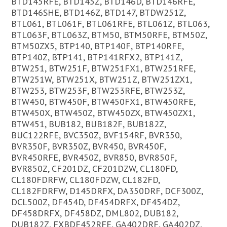
BTD145RFE, BTD145Z, BTD146D, BTD146RFE,
BTD146SHE, BTD146Z, BTD147, BTDW251Z,
BTL061, BTL061F, BTL061RFE, BTL061Z, BTL063,
BTL063F, BTL063Z, BTM50, BTM50RFE, BTM50Z,
BTM50ZX5, BTP140, BTP140F, BTP140RFE,
BTP140Z, BTP141, BTP141RFX2, BTP141Z,
BTW251, BTW251F, BTW251FX1, BTW251RFE,
BTW251W, BTW251X, BTW251Z, BTW251ZX1,
BTW253, BTW253F, BTW253RFE, BTW253Z,
BTW450, BTW450F, BTW450FX1, BTW450RFE,
BTW450X, BTW450Z, BTW450ZX, BTW450ZX1,
BTW451, BUB182, BUB182F, BUB182Z,
BUC122RFE, BVC350Z, BVF154RF, BVR350,
BVR350F, BVR350Z, BVR450, BVR450F,
BVR450RFE, BVR450Z, BVR850, BVR850F,
BVR850Z, CF201DZ, CF201DZW, CL180FD,
CL180FDRFW, CL180FDZW, CL182FD,
CL182FDRFW, D145DRFX, DA350DRF, DCF300Z,
DCL500Z, DF454D, DF454DRFX, DF454DZ,
DF458DRFX, DF458DZ, DML802, DUB182,
DUB182Z, FXBDF452RFE, GA402DRF, GA402DZ,