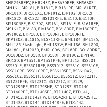
BHR243RFEV, BHR243Z, BHS630RFE, BHS630Z,
BJN161, BJR181, BJR181F, BJR181RF, BJR181RFE,
BJR181X, BJR181X1, BJR181Z, BJR182, BJR182F,
BJR182X, BJR182Z, BJS101RFE, BJS130, BJS130F,
BJS130RFE, BJS130Z, BJS161, BJS161F, BJS161RFE,
BJS161Z, BJV180, BJV180F, BJV180RF, BJV180RFE,
BJV180Z, BKP180, BKP180RF, BKP180RFE,
BKP180Z, BL1815, BLS713RFE, BML184, BML185,
BML185 FlashLight, BML185W, BML186, BML800,
BML801, BMR050, BMR100W, BO180D, BO180DRF,
BO180DZ, BPB180, BPB180F, BPB180Z, BPJ140,
BPJ180, BPT351, BPT351RFE, BPT351Z, BSS501,
BSS501F, BSS501RFE, BSS501Z, BSS610, BSS610F,
BSS610RF, BSS610RFE, BSS610SFE, BSS610X2,
BSS610Z, BSS611F, BSS611X, BSS611Z, BST221F,
BST221RFE, BST221X, BST221Z, BTD129,
BTD129RFE, BTD129SHE, BTD129Z, BTD140,
BTD140RFE, BTD140SFE, BTD140Z, BTD141,
BTD141Z, BTD142HW, BTD142RHE, BTD142SHE,
BTD142Z, BTD144, BTD144RFE, BTD144Z,