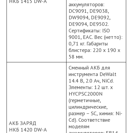
НКБ 1415 DW-A
аккумуляторов:
DC9091, DE9038,
DW9094, DE9092,
DE9094, DE9502.
Cертификаты: ISO
9001, ЕАС. Вес (нетто):
0,71 кг. Габариты
блистера: 220 х 190 х
58 мм.
Сменный АКБ для
инструмента DeWalt
14.4 В, 2.0 Ач, NiCd.
Элементы: 12 шт. х
HYCPSC2000N
(герметичные,
цилиндрические,
размер – SC, химия: Ni-
Cd). Соответствие
АКБ ЗАРЯД
моделям
НКБ 1420 DW-A
аккумуляторов: EB14,