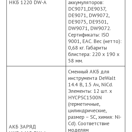
НКБ 1220 DW-A
аккумуляторов:
DC9071,DE9037,
DE9071, DW9072,
DE9075, DE9501,
DW9071, DW9072.
Cертификаты: ISO
9001, ЕАС. Вес (нетто):
0,68 кг. Габариты
блистера: 220 х 190 х
58 мм.
Сменный АКБ для
инструмента DeWalt
14.4 В, 1.5 Ач, NiCd.
Элементы: 12 шт. х
HYCPSC1500N
(герметичные,
цилиндрические,
размер – SC, химия: Ni-
Cd). Соответствие
АКБ ЗАРЯД
моделям