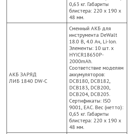
0,63 кг. Габариты
блистера: 220 х 190 х
48 мм.
Сменный АКБ для
инструмента DeWalt
18.0 В, 4.0 Ач, Li-Ion.
Элементы: 10 шт. х
HYIСR18650P-
2000mAh.
Соответствие моделям
АКБ ЗАРЯД
аккумуляторов:
ЛИБ 1840 DW-C
DCB180, DCB182,
DCB183, DCB200,
DCB204, DCB205.
Cертификаты: ISO
9001, ЕАС. Вес (нетто):
0,65 кг. Габариты
блистера: 220 х 190 х
48 мм.