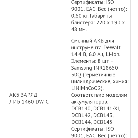
Cертификаты: ISO
9001, ЕАС. Вес (нетто):
0,60 кг. Габариты
блистера: 220 х 190 х
48 мм.
Сменный АКБ для
инструмента DeWalt
14.4 В, 6.0 Ач, Li-Ion.
Элементы: 8 шт –
Samsung INR18650-
30Q (герметичные
цилиндрические, химия:
LiNiMnCoO2).
АКБ ЗАРЯД
Соответствие моделям
ЛИБ 1460 DW-C
аккумуляторов:
DCB140, DCB141-XJ,
DCB142, DCB143,
DCB144, DCB145.
Cертификаты: ISO
9001, ЕАС. Вес (нетто):