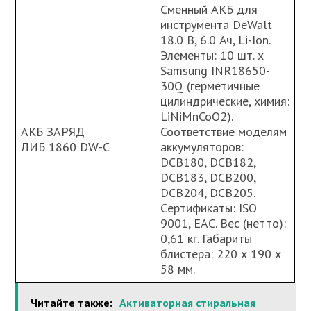
Сменный АКБ для
инструмента DeWalt
18.0 В, 6.0 Ач, Li-Ion.
Элементы: 10 шт. х
Samsung INR18650-
30Q (герметичные
цилиндрические, химия:
LiNiMnCoO2).
АКБ ЗАРЯД
Соответствие моделям
ЛИБ 1860 DW-C
аккумуляторов:
DCB180, DCB182,
DCB183, DCB200,
DCB204, DCB205.
Cертификаты: ISO
9001, ЕАС. Вес (нетто):
0,61 кг. Габариты
блистера: 220 х 190 х
58 мм.
Читайте также:
Активаторная стиральная