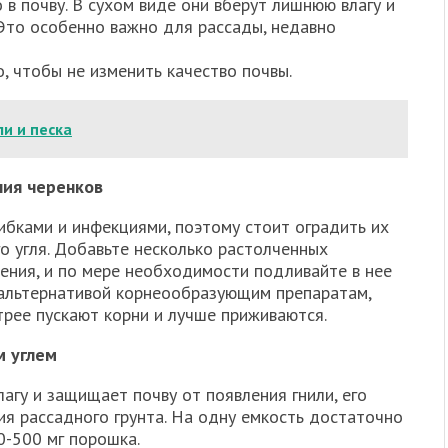
в почву. В сухом виде они вберут лишнюю влагу и
 Это особенно важно для рассады, недавно
, чтобы не изменить качество почвы.
и и песка
ния черенков
ибками и инфекциями, поэтому стоит оградить их
о угля. Добавьте несколько растолченных
тения, и по мере необходимости подливайте в нее
й альтернативой корнеообразующим препаратам,
трее пускают корни и лучше приживаются.
м углем
лагу и защищает почву от появления гнили, его
ия рассадного грунта. На одну емкость достаточно
0-500 мг порошка.