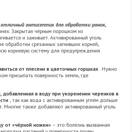
 отличный антисептик для обработки ранок,
рнях. Закрытая чёрным порошком из
ягивается и заживает. Активированный уголь
ля обработки срезанных загнивших корней,
сю корневую систему для предупреждения
виться от плесени в цветочных горшках
. Нужно
ком присыпать поверхность земли, где
, добавленная в воду при укоренении черенков в
ости
, так как вода с активированным углём дольше
ют. Многие также добавляют активированный уголь
ду от «чёрной ножки»
– это болезнь вызванная
 молодых растений у поверхности почвы,