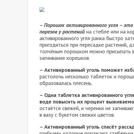
– Порошок активированного угля – это
порезов у растений
на стебле или на ко
активированного угля ранка быстро зат
пригодиться при пересадке растений, д
толчёным порошком можно присыпать в
загнивания корешков.
– Активированный уголь поможет изба
растолочь несколько таблеток и порош
образовалась плесень.
– Одна таблетка активированного угля
воде повысить их процент выживаем
остаётся свежей, и черенки не загнива
в вазу с букетом свежих цветов.
– Активированный уголь спасёт расса
грибками, которые поражают стебельки