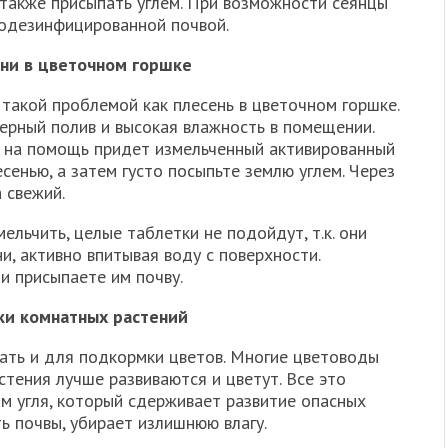
 также присыпать углем. При возможности сеянцы
родезинфицированной почвой.
ени в цветочном горшке
такой проблемой как плесень в цветочном горшке.
ерный полив и высокая влажность в помещении.
, на помощь придет измельченный активированный
есенью, а затем густо посыпьте землю углем. Через
 свежий.
ельчить, целые таблетки не подойдут, т.к. они
и, активно впитывая воду с поверхности.
ли присыпаете им почву.
ки комнатных растений
ать и для подкормки цветов. Многие цветоводы
стения лучше развиваются и цветут. Все это
 угля, который сдерживает развитие опасных
ть почвы, убирает излишнюю влагу.