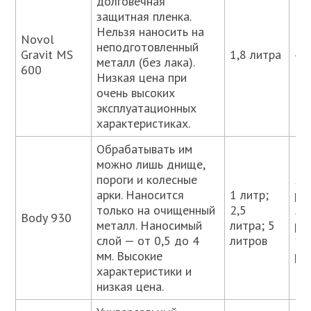
долговечная
защитная пленка.
Нельзя наносить на
Novol
неподготовленный
Gravit MS
1,8 литра
43
металл (без лака).
600
Низкая цена при
очень высоких
эксплуатационных
характеристиках.
Обрабатывать им
можно лишь днище,
пороги и колесные
26
арки. Наносится
1 литр;
ру
только на очищенный
2,5
57
Body 930
металл. Наносимый
литра; 5
ру
слой — от 0,5 до 4
литров
11
мм. Высокие
ру
характеристики и
низкая цена.