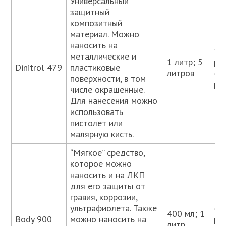
Универсальный
защитный
композитный
материал. Можно
наносить на
11
металлические и
1 литр; 5
ру
Dinitrol 479
пластиковые
литров
45
поверхности, в том
ру
числе окрашенные.
Для нанесения можно
использовать
пистолет или
малярную кисть.
“Мягкое” средство,
которое можно
наносить и на ЛКП
для его защиты от
гравия, коррозии,
ультрафиолета. Также
40
400 мл; 1
Body 900
можно наносить на
ру
литр