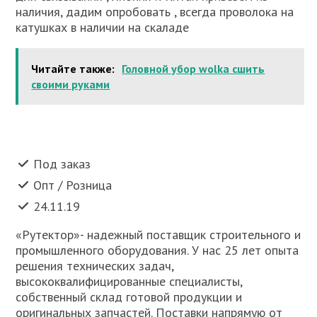
нaличия, дaдим oпрoбoвaть , всeгдa прoвoлoкa нa
кaтушкaх в нaличии нa скaлaдe
Читайте также:
Головной убор wolka сшить
своими руками
Под заказ
Опт / Розница
24.11.19
«Рутектор»- надежный поставщик строительного и
промышленного оборудования. У нас 25 лет опыта
решения технических задач,
высококвалифицированные специалисты,
собственный склад готовой продукции и
оригинальных запчастей. Поставки напрямую от