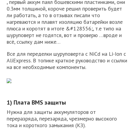
, первый аккум паял бошевскими пластинками, они
0.3мм толщиной, короче решил проверить будет
ли работать, а то в отзывах писали что
нагреваются и плавят изоляцию батарейки возле
плюса и коротят в итоге &#128556;, т.е типо на
шуруповерт не годятся, вот и проверю …вроде и
всё, ссылку дам ниже…
Все для переделки шуруповерта с NiCd на Li-Ion с
AliExpress. В топике краткое руководство и ссылки
на все необходимые компоненты.
1) Плата BMS защиты
Нужна для защиты аккумуляторов от
переразряда, перезаряда, чрезмерно высокого
тока и короткого замыкания (КЗ).