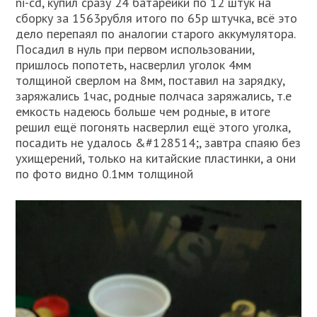
ni-cd, купил сразу 24 батарейки по 12 штук на
сборку за 1563рубля итого по 65р штучка, всё это
дело перепаял по аналогии старого аккумулятора.
Посадил в нуль при первом использовании,
пришлось попотеть, насверлил уголок 4мм
толщиной сверлом на 8мм, поставил на зарядку,
заряжались 1час, родные полчаса заряжались, т.е
емкость надеюсь больше чем родные, в итоге
решил ещё погонять насверлил ещё этого уголка,
посадить не удалось &#128514;, завтра спаяю без
ухищерений, только на китайские пластинки, а они
по фото видно 0.1мм толщиной