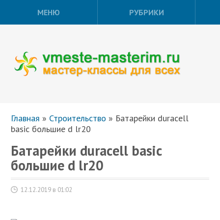
МЕНЮ
РУБРИКИ
Главная
»
Строительство
»
Батарейки duracell
basic большие d lr20
Батарейки duracell basic
большие d lr20
12.12.2019 в 01:02