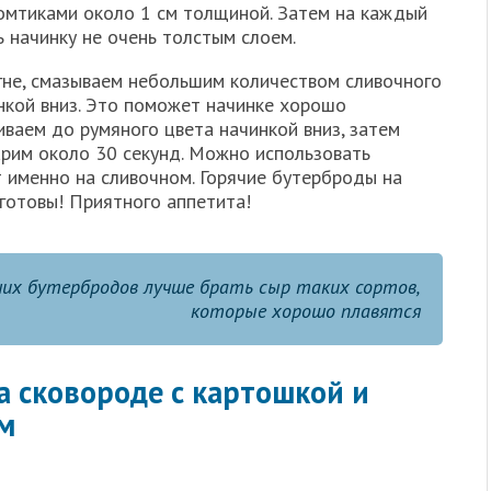
ломтиками около 1 см толщиной. Затем на каждый
 начинку не очень толстым слоем.
огне, смазываем небольшим количеством сливочного
кой вниз. Это поможет начинке хорошо
иваем до румяного цвета начинкой вниз, затем
арим около 30 секунд. Можно использовать
 именно на сливочном. Горячие бутерброды на
готовы! Приятного аппетита!
чих бутербродов лучше брать сыр таких сортов,
которые хорошо плавятся
а сковороде с картошкой и
ом