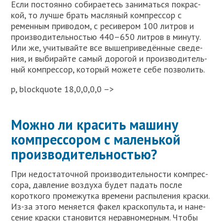
Если посто­ян­но соби­ра­е­тесь зани­мать­ся покрас­
кой, то луч­ше брать мас­ля­ный ком­прес­сор с
ремен­ным при­во­дом, с реси­ве­ром 100 лит­ров и
про­из­во­ди­тель­но­стью 440–650 лит­ров в мину­ту.
Или же, учи­ты­вай­те все выше­при­ве­дён­ные све­де­
ния, и выби­рай­те самый доро­гой и про­из­во­ди­тель­
ный ком­прес­сор, кото­рый може­те себе поз­во­лить.
p, blockquote 18,0,0,0,0 –>
Можно ли красить машину
компрессором с маленькой
производительностью?
При недо­ста­точ­ной про­из­во­ди­тель­но­сти ком­прес­
со­ра, дав­ле­ние воз­ду­ха будет падать после
корот­ко­го про­ме­жут­ка вре­ме­ни рас­пы­ле­ния крас­ки.
Из-за это­го меня­ет­ся факел крас­ко­пуль­та, и нане­
се­ние крас­ки ста­но­вит­ся нерав­но­мер­ным. Что­бы