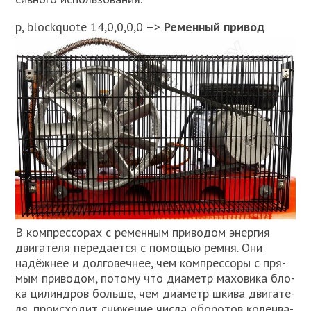
p, blockquote 14,0,0,0,0 –>
Ремен­ный при­вод
В ком­прес­со­рах с ремен­ным при­во­дом энер­гия
дви­га­те­ля пере­да­ёт­ся с помо­щью рем­ня. Они
надёж­нее и дол­го­веч­нее, чем ком­прес­со­ры с пря­
мым при­во­дом, пото­му что диа­метр махо­ви­ка бло­
ка цилин­дров боль­ше, чем диа­метр шки­ва дви­га­те­
ля, про­ис­хо­дит сни­же­ние чис­ла обо­ро­тов колен­ва­