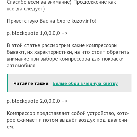
Спасибо всем за внимание) Продолжение как
всегда следует)
При­вет­ствую Вас на бло­ге kuzov.info!
p, blockquote 1,0,0,0,0 –>
В этой ста­тье рас­смот­рим какие ком­прес­со­ры
быва­ют, их харак­те­ри­сти­ки, на что сто­ит обра­тить
вни­ма­ние при выбо­ре ком­прес­со­ра для покрас­ки
авто­мо­би­ля.
Читайте также:
Белые обои в черную клетку
p, blockquote 2,0,0,0,0 –>
Ком­прес­сор пред­став­ля­ет собой устрой­ство, кото­
рое сжи­ма­ет и потом выда­ёт воз­дух под дав­ле­ни­
ем.