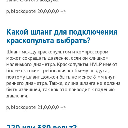
p, blockquote 20,0,0,0,0 –>
Какой шланг для подключения
краскопульта выбрать?
Шланг меж­ду крас­ко­пуль­том и ком­прес­со­ром
может сокра­щать дав­ле­ние, если он слиш­ком
малень­ко­го диа­мет­ра. Крас­ко­пуль­ты HVLP име­ют
более высо­кие тре­бо­ва­ния к объ­ё­му воз­ду­ха,
поэто­му шланг дол­жен быть не менее 8 мм внут­
рен­не­го диа­мет­ра. Так­же, дли­на шлан­га не долж­на
быть излиш­ней, так как это при­во­дит к паде­нию
дав­ле­ния.
p, blockquote 21,0,0,0,0 –>
220 или 380 вольт?