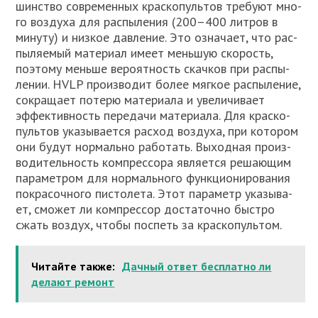
шин­ство совре­мен­ных крас­ко­пуль­тов тре­бу­ют мно­
го воз­ду­ха для рас­пы­ле­ния (200–400 лит­ров в
мину­ту) и низ­кое дав­ле­ние. Это озна­ча­ет, что рас­
пы­ля­е­мый мате­ри­ал име­ет мень­шую ско­рость,
поэто­му мень­ше веро­ят­ность скач­ков при рас­пы­
ле­нии. HVLP про­из­во­дит более мяг­кое рас­пы­ле­ние,
сокра­ща­ет поте­рю мате­ри­а­ла и уве­ли­чи­ва­ет
эффек­тив­ность пере­да­чи мате­ри­а­ла. Для крас­ко­
пуль­тов ука­зы­ва­ет­ся рас­ход воз­ду­ха, при кото­ром
они будут нор­маль­но рабо­тать. Выход­ная про­из­
во­ди­тель­ность ком­прес­со­ра явля­ет­ся реша­ю­щим
пара­мет­ром для нор­маль­но­го функ­ци­о­ни­ро­ва­ния
покра­соч­но­го писто­ле­та. Этот пара­метр ука­зы­ва­
ет, смо­жет ли ком­прес­сор доста­точ­но быст­ро
сжать воз­дух, что­бы поспеть за крас­ко­пуль­том.
Читайте также:
Дачный ответ бесплатно ли
делают ремонт