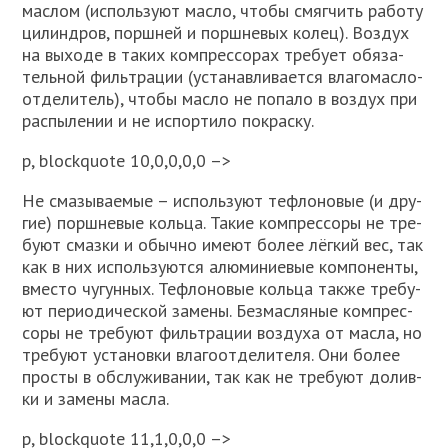
мас­лом (исполь­зу­ют мас­ло, что­бы смяг­чить рабо­ту
цилин­дров, порш­ней и порш­не­вых колец). Воз­дух
на выхо­де в таких ком­прес­со­рах тре­бу­ет обя­за­
тель­ной филь­тра­ции (уста­нав­ли­ва­ет­ся вла­го­мас­ло­
от­де­ли­тель), что­бы мас­ло не попа­ло в воз­дух при
рас­пы­ле­нии и не испор­ти­ло покрас­ку.
p, blockquote 10,0,0,0,0 –>
Не сма­зы­ва­е­мые – исполь­зу­ют тефло­но­вые (и дру­
гие) порш­не­вые коль­ца. Такие ком­прес­со­ры не тре­
бу­ют смаз­ки и обыч­но име­ют более лёг­кий вес, так
как в них исполь­зу­ют­ся алю­ми­ни­е­вые ком­по­нен­ты,
вме­сто чугун­ных. Тефло­но­вые коль­ца так­же тре­бу­
ют пери­о­ди­че­ской заме­ны. Без­мас­ля­ные ком­прес­
со­ры не тре­бу­ют филь­тра­ции воз­ду­ха от мас­ла, но
тре­бу­ют уста­нов­ки вла­го­от­де­ли­те­ля. Они более
про­сты в обслу­жи­ва­нии, так как не тре­бу­ют долив­
ки и заме­ны мас­ла.
p, blockquote 11,1,0,0,0 –>