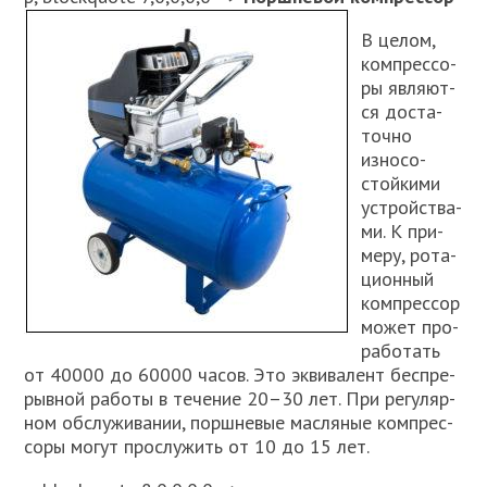
В целом,
ком­прес­со­
ры явля­ют­
ся доста­
точ­но
изно­со­
стой­ки­ми
устрой­ства­
ми. К при­
ме­ру, рота­
ци­он­ный
ком­прес­сор
может про­
ра­бо­тать
от 40000 до 60000 часов. Это экви­ва­лент бес­пре­
рыв­ной рабо­ты в тече­ние 20–30 лет. При регу­ляр­
ном обслу­жи­ва­нии, порш­не­вые мас­ля­ные ком­прес­
со­ры могут про­слу­жить от 10 до 15 лет.