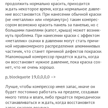
про­дол­жить нор­маль­но кра­сить, при­хо­дит­ся
ждать неко­то­рое вре­мя, когда нор­маль­ное дав­ле­
ние вос­ста­но­вит­ся. При нане­се­нии обыч­ной крас­ки
(не «метал­лик» или «пер­ла­мутр») таким ком­прес­
со­ром воз­мож­но кра­сить панель за пане­лью, но с
боль­ши­ми пане­ля­ми (капот, кры­ша) может воз­ник­
нуть про­бле­ма. При нане­се­нии крас­ки с эффек­том
«метал­лик» скач­ки в дав­ле­нии могут стать при­чи­
ной нерав­но­мер­но­го рас­пре­де­ле­ния алю­ми­ни­е­вых
части­чек, что ста­нет при­чи­ной дефек­тов покрас­ки.
Мало­мощ­ный ком­прес­сор при­дёт­ся ждать, когда
он вос­ста­но­вит нуж­ное дав­ле­ние, пока крас­ка сох­
нет, что не очень хоро­шо.
p, blockquote 19,0,0,0,0 –>
Луч­ше, что­бы ком­прес­сор имел запас, ина­че он
будет посто­ян­но рабо­тать на пре­де­ле, созда­вая
мно­го теп­ла и вла­ги, либо при­дёт­ся пери­о­ди­че­ски
оста­нав­ли­вать­ся и ждать, когда вос­ста­но­вит­ся
запас сжа­то­го воз­ду­ха.