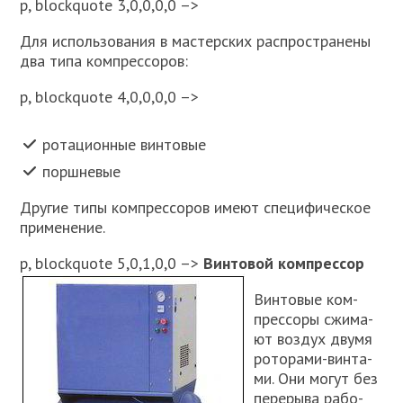
p, blockquote 3,0,0,0,0 –>
Для исполь­зо­ва­ния в мастер­ских рас­про­стра­не­ны
два типа ком­прес­со­ров:
p, blockquote 4,0,0,0,0 –>
рота­ци­он­ные вин­то­вые
порш­не­вые
Дру­гие типы ком­прес­со­ров име­ют спе­ци­фи­че­ское
при­ме­не­ние.
p, blockquote 5,0,1,0,0 –>
Вин­то­вой ком­прес­сор
Вин­то­вые ком­
прес­со­ры сжи­ма­
ют воз­дух дву­мя
рото­ра­ми-вин­та­
ми. Они могут без
пере­ры­ва рабо­