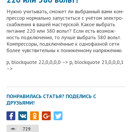
Нуж­но учи­ты­вать, смо­жет ли выбран­ный вами ком­
прес­сор нор­маль­но запу­стить­ся с учё­том элек­тро­
снаб­же­ния в вашей мастер­ской. Какое выбрать
пита­ние 220 или 380 вольт? Если есть воз­мож­
ность под­клю­че­ния, то луч­ше выбрать 380 вольт.
Ком­прес­со­ры, под­клю­чён­ные к одно­фаз­ной сети
более чув­стви­тель­ны к пони­жен­но­му напря­же­нию.
p, blockquote 22,0,0,0,0 –> p, blockquote 23,0,0,0,1
–>
ПОНРАВИЛАСЬ СТАТЬЯ? ПОДЕЛИСЬ С
ДРУЗЬЯМИ!
729