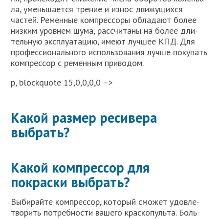
ла, умень­ша­ет­ся тре­ние и износ дви­жу­щих­ся
частей. Ремен­ные ком­прес­со­ры обла­да­ют более
низ­ким уров­нем шума, рас­счи­та­ны на более дли­
тель­ную экс­плу­а­та­цию, име­ют луч­шее КПД. Для
про­фес­си­о­наль­но­го исполь­зо­ва­ния луч­ше поку­пать
ком­прес­сор с ремен­ным при­во­дом.
p, blockquote 15,0,0,0,0 –>
Какой размер ресивера
выбрать?
Какой компрессор для
покраски выбрать?
Выби­рай­те ком­прес­сор, кото­рый смо­жет удо­вле­
тво­рить потреб­но­сти ваше­го крас­ко­пуль­та. Боль­