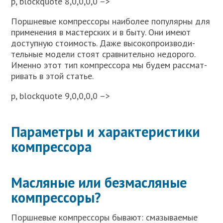
p, blockquote 8,0,0,0,0 –>
Порш­не­вые ком­прес­со­ры наи­бо­лее попу­ляр­ны для
при­ме­не­ния в мастер­ских и в быту. Они име­ют
доступ­ную сто­и­мость. Даже высо­ко­про­из­во­ди­
тель­ные моде­ли сто­ят срав­ни­тель­но недо­ро­го.
Имен­но этот тип ком­прес­со­ра мы будем рас­смат­
ри­вать в этой ста­тье.
p, blockquote 9,0,0,0,0 –>
Параметры и характеристики
компрессора
Масляные или безмасляные
компрессоры?
Порш­не­вые ком­прес­со­ры быва­ют: сма­зы­ва­е­мые