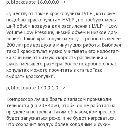
p, blockquote 16,0,0,0,0 –>
Суще­ству­ют так­же крас­ко­пуль­ты LVLP , кото­рые
подоб­ны крас­ко­пуль­там HVLP , но тре­бу­ют мень­
ший объ­ём воз­ду­ха для рас­пы­ле­ния ( LVLP – Low
Volume Low Pressure, низ­кий объ­ём и низ­кое дав­
ле­ние). Такие крас­ко­пуль­ты могут тре­бо­вать менее
200 лит­ров воз­ду­ха в мину­ту для рабо­ты. Выби­рая
такой крас­ко­пульт нуж­но учи­ты­вать его недо­стат­
ки. Они име­ют низ­кую ско­рость рас­пы­ле­ния и
факел мень­ше­го раз­ме­ра. Более подроб­но о крас­
ко­пуль­тах може­те про­чи­тать в ста­тье “как
выбрать крас­ко­пульт”.
p, blockquote 17,0,0,1,0 –>
Ком­прес­сор луч­ше брать с запа­сом про­из­во­ди­
тель­но­сти (на 20–40%), что­бы он не рабо­тал на
пре­де­ле и не грел­ся. Таким обра­зом, ком­прес­сор
будет запус­кать­ся реже, и не будет нагре­вать­ся,
что сохра­нит воз­дух более холод­ным и сухим.