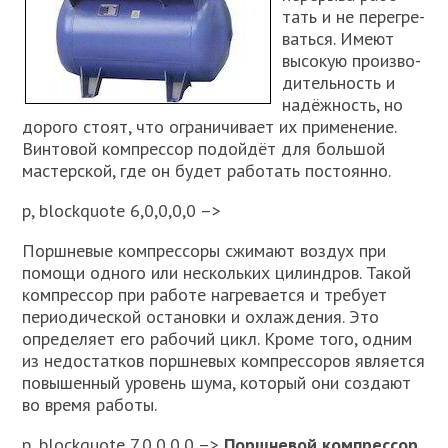
тать и не пере­гре­
вать­ся. Име­ют
высо­кую про­из­во­
ди­тель­ность и
надёж­ность, но
доро­го сто­ят, что огра­ни­чи­ва­ет их при­ме­не­ние.
Вин­то­вой ком­прес­сор подой­дёт для боль­шой
мастер­ской, где он будет рабо­тать посто­ян­но.
p, blockquote 6,0,0,0,0 –>
Порш­не­вые ком­прес­со­ры сжи­ма­ют воз­дух при
помо­щи одно­го или несколь­ких цилин­дров. Такой
ком­прес­сор при рабо­те нагре­ва­ет­ся и тре­бу­ет
пери­о­ди­че­ской оста­нов­ки и охла­жде­ния. Это
опре­де­ля­ет его рабо­чий цикл. Кро­ме того, одним
из недо­стат­ков порш­не­вых ком­прес­со­ров явля­ет­ся
повы­шен­ный уро­вень шума, кото­рый они созда­ют
во вре­мя рабо­ты.
p, blockquote 7,0,0,0,0 –>
Порш­не­вой ком­прес­сор