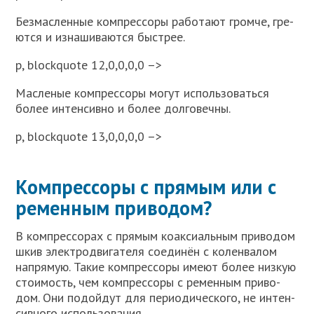
Без­мас­лен­ные ком­прес­со­ры рабо­та­ют гром­че, гре­
ют­ся и изна­ши­ва­ют­ся быст­рее.
p, blockquote 12,0,0,0,0 –>
Мас­ле­ные ком­прес­со­ры могут исполь­зо­вать­ся
более интен­сив­но и более дол­го­веч­ны.
p, blockquote 13,0,0,0,0 –>
Компрессоры с прямым или с
ременным приводом?
В ком­прес­со­рах с пря­мым коак­си­аль­ным при­во­дом
шкив элек­тро­дви­га­те­ля соеди­нён с колен­ва­лом
напря­мую. Такие ком­прес­со­ры име­ют более низ­кую
сто­и­мость, чем ком­прес­со­ры с ремен­ным при­во­
дом. Они подой­дут для пери­о­ди­че­ско­го, не интен­
сив­но­го исполь­зо­ва­ния.