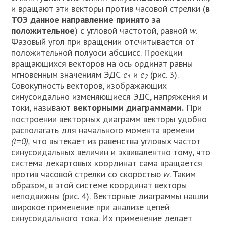
и вращают эти векторы против часовой стрелки (
в
ТОЭ данное направление принято за
положительное
) с угловой частотой, равной
w
.
Фазовый угол при вращении отсчитывается от
положительной полуоси абсцисс. Проекции
вращающихся векторов на ось ординат равны
мгновенным значениям ЭДС
е
и
е
(рис. 3).
1
2
Совокупность векторов, изображающих
синусоидально изменяющиеся ЭДС, напряжения и
токи, называют
векторными диаграммами.
При
построении векторных диаграмм векторы удобно
располагать для начального момента времени
(
t
=0),
что вытекает из равенства угловых частот
синусоидальных величин и эквивалентно тому, что
система декартовых координат сама вращается
против часовой стрелки со скоростью
w
. Таким
образом, в этой системе координат векторы
неподвижны (рис. 4). Векторные диаграммы нашли
широкое применение при анализе цепей
синусоидального тока. Их применение делает