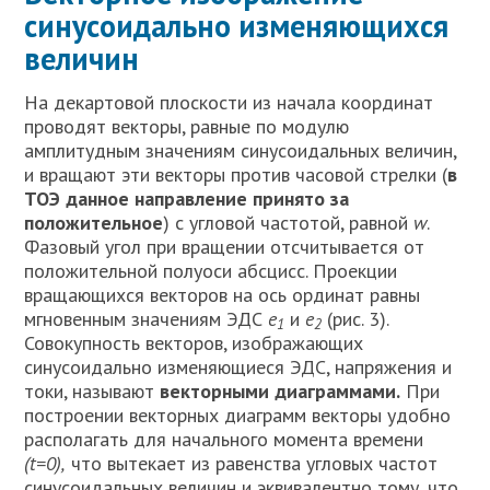
синусоидально изменяющихся
величин
На декартовой плоскости из начала координат
проводят векторы, равные по модулю
амплитудным значениям синусоидальных величин,
и вращают эти векторы против часовой стрелки (
в
ТОЭ данное направление принято за
положительное
) с угловой частотой, равной
w
.
Фазовый угол при вращении отсчитывается от
положительной полуоси абсцисс. Проекции
вращающихся векторов на ось ординат равны
мгновенным значениям ЭДС
е
и
е
(рис. 3).
1
2
Совокупность векторов, изображающих
синусоидально изменяющиеся ЭДС, напряжения и
токи, называют
векторными диаграммами.
При
построении векторных диаграмм векторы удобно
располагать для начального момента времени
(
t
=0),
что вытекает из равенства угловых частот
синусоидальных величин и эквивалентно тому, что