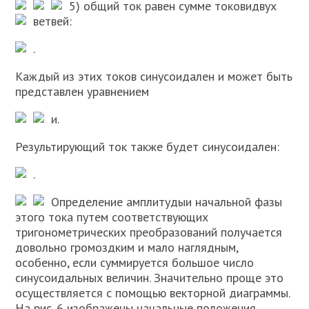
5) общий ток
равен сумме токов
и
двух
ветвей:
.
Каждый из этих токов синусоидален и может быть
представлен уравнением
и
.
Результирующий ток также будет синусоидален:
.
Определение амплитуды
и начальной фазы
этого тока путем соответствующих
тригонометрических преобразований получается
довольно громоздким и мало наглядным,
особенно, если суммируется большое число
синусоидальных величин. Значительно проще это
осуществляется с помощью векторной диаграммы.
На рис. 6 изображены начальные положения