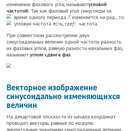
изменения фазового угла, называют
угловой
частотой.
Так как фазовый угол синусоиды за
время одного периода
Т
изменяется на
рад., то
угловая частота есть
, где
f–
частота.
При совместном рассмотрении двух
синусоидальных величин одной частоты разность
их фазовых углов, равную разности начальных фаз,
называют
углом сдвига фаз
.
.
Векторное изображение
синусоидально изменяющихся
величин
На декартовой плоскости из начала координат
проводят векторы, равные по модулю
амплитудным значениям синусоидальных величин,