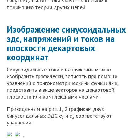
синусоидального тока является ключом к
пониманию теории других цепей.
Изображение синусоидальных
эдс, напряжений и токов на
плоскости декартовых
координат
Синусоидальные токи и напряжения можно
изобразить графически, записать при помощи
уравнений с тригонометрическими функциями,
представить в виде векторов на декартовой
плоскости или комплексными числами.
Приведенным на рис. 1, 2 графикам двух
синусоидальных ЭДС
е
и
е
соответствуют
1
2
уравнения:
.