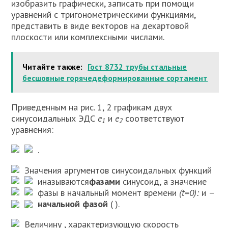
изобразить графически, записать при помощи
уравнений с тригонометрическими функциями,
представить в виде векторов на декартовой
плоскости или комплексными числами.
Читайте также:
Гост 8732 трубы стальные
бесшовные горячедеформированные сортамент
Приведенным на рис. 1, 2 графикам двух
синусоидальных ЭДС
е
и
е
соответствуют
1
2
уравнения:
.
Значения аргументов синусоидальных функций
и
называются
фазами
синусоид, а значение
фазы в начальный момент времени
(
t
=0):
и
–
начальной фазой
(
).
Величину
, характеризующую скорость