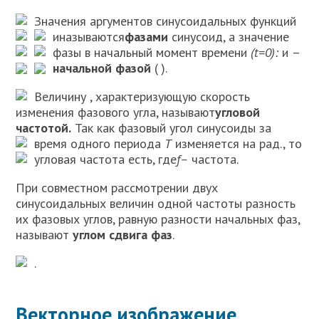
Значения аргументов синусоидальных функций
и
называются
фазами
синусоид, а значение
фазы в начальный момент времени
(
t
=0):
и
–
начальной фазой
(
).
Величину
, характеризующую скорость
изменения фазового угла, называют
угловой
частотой.
Так как фазовый угол синусоиды за
время одного периода
Т
изменяется на
рад., то
угловая частота есть
, где
f–
частота.
При совместном рассмотрении двух
синусоидальных величин одной частоты разность
их фазовых углов, равную разности начальных фаз,
называют
углом сдвига фаз
.
.
Векторное изображение