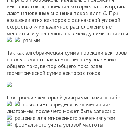
векторов токов, проекции которых на ось ординат
дают мгновенные значения токов для
t
=0.
При
вращении этих векторов с одинаковой угловой
скоростью
w
их взаимное расположение не
меняется, и угол сдвига фаз между ними остается
равным
.
Так как алгебраическая сумма проекций векторов
на ось ординат равна мгновенному значению
общего тока, вектор общего тока равен
геометрической сумме векторов токов:
.
Построение векторной диаграммы в масштабе
позволяет определить значения
и
из
диаграммы, после чего может быть записано
решение для мгновенного значения
путем
формального учета угловой частоты:
.