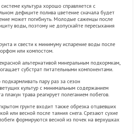
 системе культура хорошо справляется с
ельном дефиците полива цветение сначала будет
стение может погибнуть. Молодые саженцы после
ициту воды, поэтому не допускайте пересыхания
нта и свести к минимуму испарение воды после
торфом или компостом.
рекрасной альтернативой минеральным подкормкам,
обогащает субстрат питательными компонентами.
 подкармливать пару раз за сезон
ветущих культур с минимальным содержанием
та плакун трава реагирует полеганием побегов.
ткрытом грунте входит также обрезка отцвевших
кой или весной после таяния снега. Срезают сухие
побеги формируются весной из почек на верхушках