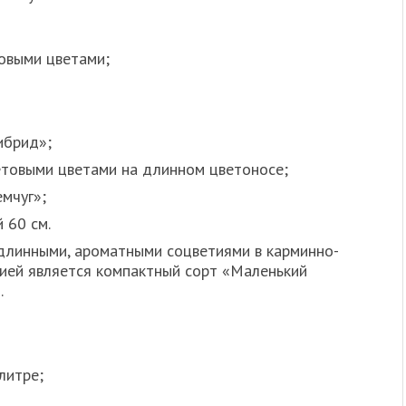
зовыми цветами;
ибрид»;
товыми цветами на длинном цветоносе;
мчуг»;
 60 см.
длинными, ароматными соцветиями в карминно-
цией является компактный сорт «Маленький
.
литре;