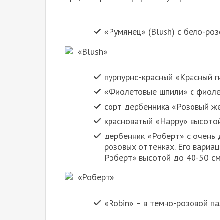
«Румянец» (Blush) с бело-ро
«Blush»
пурпурно-красный «Красный г
«Фиолетовые шпили» с фиоле
сорт дербенника «Розовый же
красноватый «Happy» высотой
дербенник «Роберт» с очень 
розовых оттенках. Его вариа
Роберт» высотой до 40-50 см
«Роберт»
«Robin» – в темно-розовой па