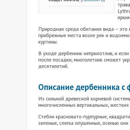
трав
Lythr
ярки
Природная среда обитания вида – это 
прибрежные места возле рек и водоемо
куртины.
В уходе дербенник неприхотлив, и есл
после посадки, многолетник сможет ук
десятилетий.
Описание дербенника c 
Из сильной древесной корневой системы
многочисленных вертикальных, жестких
Стебли красновато-пурпурные, квадратн
зеленые, слегка опушенные, осенью они