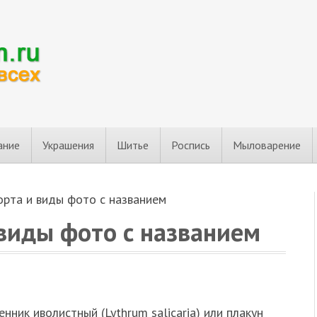
ание
Украшения
Шитье
Роспись
Мыловарение
орта и виды фото с названием
виды фото с названием
нник иволистный (Lythrum salicaria) или плакун