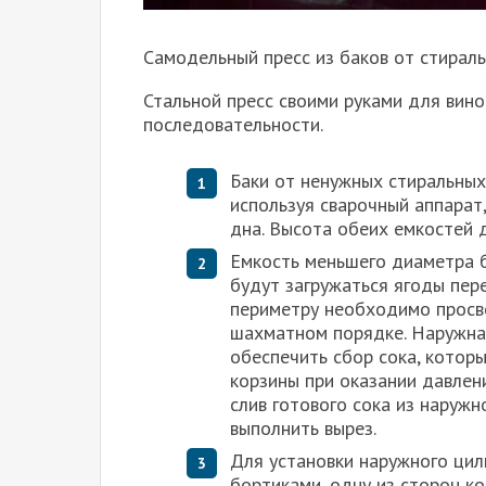
Самодельный пресс из баков от стирал
Стальной пресс своими руками для вин
последовательности.
Баки от ненужных стиральных
используя сварочный аппарат
дна. Высота обеих емкостей д
Емкость меньшего диаметра б
будут загружаться ягоды пер
периметру необходимо просве
шахматном порядке. Наружна
обеспечить сбор сока, котор
корзины при оказании давлен
слив готового сока из наружн
выполнить вырез.
Для установки наружного цил
бортиками, одну из сторон к