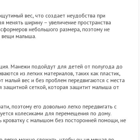
щутимый вес, что создает неудобства при
зя менять ширину – увеличение пространства
нсформеров небольшого размера, поэтому не
е вещи малыша.
ция. Манежи подойдут для детей от полугода до
иваются из легких материалов, таких как пластик,
ют малый вес и без проблем передвигаются с места
я защитной сеткой, которая защитит малыша от
ати, поэтому его довольно легко передвигать с
удуется колесиками для перемещения по дому.
 кроватку с малышом без посторонней помощи, не
о легко можно сложить, чтобы он не мешал во