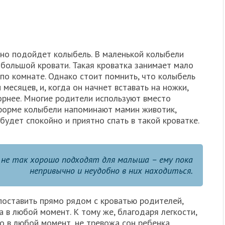
но подойдет колыбель. В маленькой колыбели
 большой кровати. Такая кроватка занимает мало
по комнате. Однако стоит помнить, что колыбель
есяцев, и, когда он начнет вставать на ножки,
орнее. Многие родители используют вместо
 форме колыбели напоминают мамин животик,
удет спокойно и приятно спать в такой кроватке.
не так хорошо подходят для малыша – ему пока
непривычно и неудобно в них находиться.
поставить прямо рядом с кроватью родителей,
 в любой момент. К тому же, благодаря легкости,
 в любой момент, не тревожа сон ребенка.