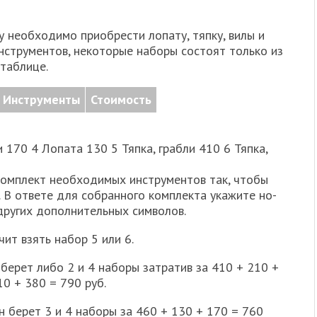
у не­об­хо­ди­мо при­об­ре­сти ло­па­ту, тяпку, вилы и
ин­стру­мен­тов, не­ко­то­рые на­бо­ры со­сто­ят толь­ко из
таб­ли­це.
Ин­стру­мен­ты
Сто­и­мость
и 170 4 Ло­па­та 130 5 Тяпка, граб­ли 410 6 Тяпка,
 ком­плект не­об­хо­ди­мых ин­стру­мен­тов так, чтобы
В от­ве­те для со­бран­но­го ком­плек­та ука­жи­те но­
дру­гих до­пол­ни­тель­ных сим­во­лов.
а­чит взять набор 5 или 6.
ерет либо 2 и 4 на­бо­ры за­тра­тив за 410 + 210 +
10 + 380 = 790 руб.
н берет 3 и 4 на­бо­ры за 460 + 130 + 170 = 760