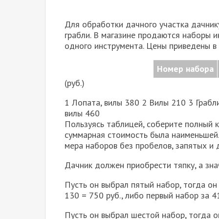
Для об­ра­бот­ки дач­но­го участ­ка дач­ни­к
граб­ли. В ма­га­зи­не про­да­ют­ся на­бо­ры 
од­но­го ин­стру­мен­та. Цены при­ве­де­ны в 
Номер на­бо­ра
(руб.)
1 Ло­па­та, вилы 380 2 Вилы 210 3 Граб­л
вилы 460
Поль­зу­ясь таб­ли­цей, со­бе­ри­те пол­ный
сум­мар­ная сто­и­мость была наи­мень­шей. 
ме­ра на­бо­ров без про­бе­лов, за­пя­тых и 
Дач­ник дол­жен при­об­ре­сти тяпку, а зн
Пусть он вы­брал пятый набор, тогда он б
130 = 750 руб., либо пер­вый набор за 4
Пусть он вы­брал ше­стой набор, тогда о