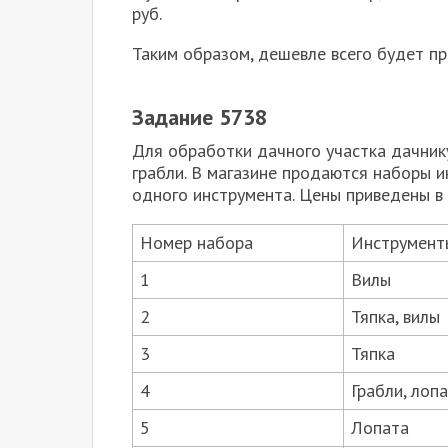
руб.
Таким об­ра­зом, де­шев­ле всего будет при­
Задание 5738
Для обработки дачного участка дачнику
грабли. В магазине продаются наборы и
одного инструмента. Цены приведены в 
Номер набора
Инструмент
1
Вилы
2
Тяпка, вилы
3
Тяпка
4
Грабли, лоп
5
Лопата