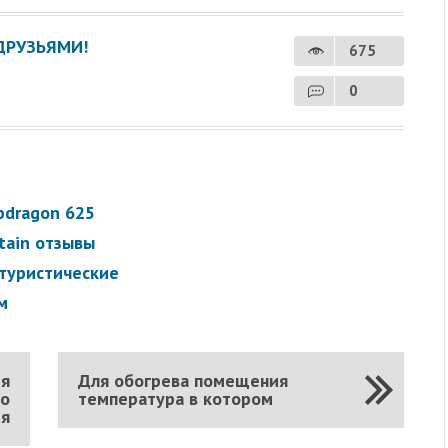
ДРУЗЬЯМИ!
675
0
pdragon 625
tain отзывы
 туристические
м
ия
Для обогрева помещения
но
температура в котором
ря