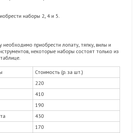
об­ре­сти на­бо­ры 2, 4 и 5.
 необходимо приобрести лопату, тяпку, вилы и
нструментов, некоторые наборы состоят только из
таблице.
ы
Стоимость (р. за шт.)
220
410
190
ата
430
170