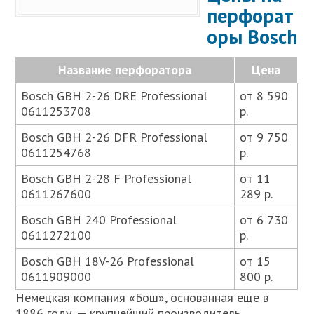
перфорат
оры Bosch
Название перфоратора
Цена
Bosch GBH 2-26 DRE Professional
от 8 590
0611253708
р.
Bosch GBH 2-26 DFR Professional
от 9 750
0611254768
р.
Bosch GBH 2-28 F Professional
от 11
0611267600
289 р.
Bosch GBH 240 Professional
от 6 730
0611272100
р.
Bosch GBH 18V-26 Professional
от 15
0611909000
800 р.
Немецкая компания «Бош», основанная еще в
1886 году, — крупнейший производитель