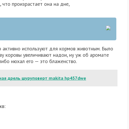
, что произрастает она на дне,
о активно используют для кормов животным. Было
ву коровы увеличивают надои, ну уж об аромате
 либо нюхал его — это блаженство.
ная дрель шуруповерт makita hp457dwe
кв: