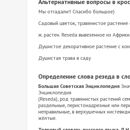
Альтернативные вопросы в крос
Мы отгадали!! Спасибо большое)
Садовый цветок, травянистое растение
ж. растен. Reseda вывезенное из Африк
Душистое декоративное растение с ко
Душистая трава в саду
Определение слова резеда в сл
Большая Советская Энциклопедия
Знач
Энциклопедия
(Reseda), род травянистых растений се
раздельные, перистонадрезные или пер
неправильные, в верхушечных кистевидн
жёлтые.
Толковый словарь русского языка. Д.Н