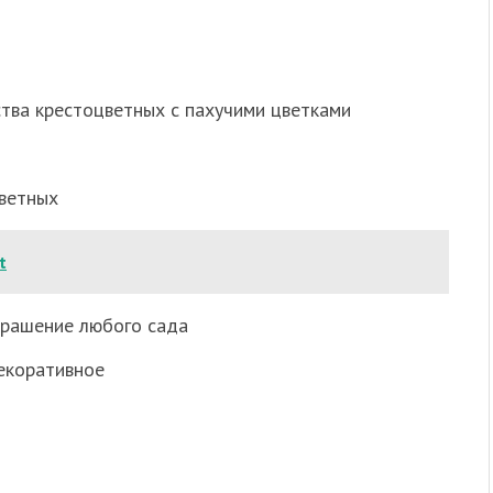
ства крестоцветных с пахучими цветками
цветных
t
крашение любого сада
декоративное