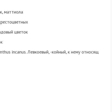
к, маттиола
 крестоцветных
адовый цветок
ок
anthus incanus. Левкоевый, -койный, к нему относящ