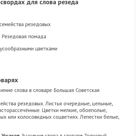
свордах для слова резеда
 семейства резедовых
и. Резедовая помада
нусообразными цветками
оварях
ение слова в словаре Большая Советская
мейства резедовых. Листья очередные, цельные,
исторассечённые. Цветки мелкие, обоеполые,
ых или колосовидных соцветиях. Лепестки белые,
. Ушаков
Значение слова в словаре Толковый