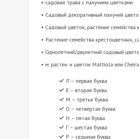
• садовая трава с пахучими цветками
• Садовый декоративный пахучий цвето
• Садовый цветок, растение семейства
• Растение семейства крестоцветных, с
• Однолетний/двулетний садовый цвет
• м. растен. и цветок Маttiolа или Сheir
Л – первая буква
Е – вторая буква
М – третья буква
О – четвёртая буква
Н – пятая буква
Г – шестая буква
Р – седьмая буква