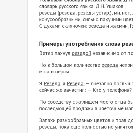
словарь русского языка. Д.Н. Ушаков
резеды (резеда, резеды устар.), мн. нет,
конусообразными, сильно пахучими цвет
С духами скляночки: резеда и жасмин. Г
Примеры употребления слова резе
Ветер пахнул
резедой
независимо от тог
Но в большом количестве
резеда
неприя
мозг и нервы.
Я
Резеда
, я
Резеда
, — внезапно послыша
сейчас же зачастил: — Кто у телефона?
По соседству с жилищем моего отца б
последующей продажи в цветочные маг
Запахи разнообразных цветов и трав д
резеды
, пока еще полностью не уничто