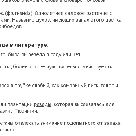
 ж. (фр. rйsйda). Однолетнее садовое растение с
ами. Название духов, имеющих запах этого цветка.
рибоедов.
да в литературе.
о, была ли резеда в саду или нет.
тна, более того — чувствительно действует на
лся в трубке слабый, как комариный писк, голос и
ыли плантации
резеды
, которая высеивалась для
азины Тюрингии.
олжны отвлекать внимание подопытного от запаха
женного.