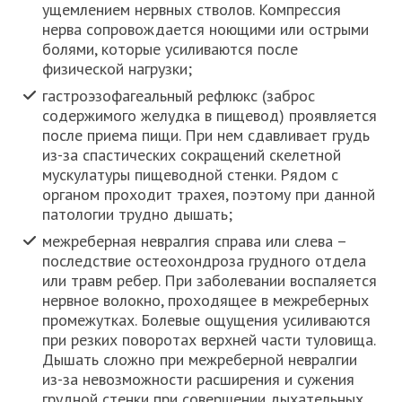
ущемлением нервных стволов. Компрессия
нерва сопровождается ноющими или острыми
болями, которые усиливаются после
физической нагрузки;
гастроэзофагеальный рефлюкс (заброс
содержимого желудка в пищевод) проявляется
после приема пищи. При нем сдавливает грудь
из-за спастических сокращений скелетной
мускулатуры пищеводной стенки. Рядом с
органом проходит трахея, поэтому при данной
патологии трудно дышать;
межреберная невралгия справа или слева –
последствие остеохондроза грудного отдела
или травм ребер. При заболевании воспаляется
нервное волокно, проходящее в межреберных
промежутках. Болевые ощущения усиливаются
при резких поворотах верхней части туловища.
Дышать сложно при межреберной невралгии
из-за невозможности расширения и сужения
грудной стенки при совершении дыхательных