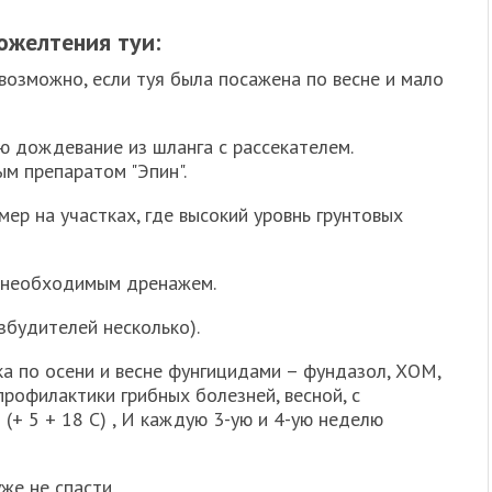
ожелтения туи:
возможно, если туя была посажена по весне и мало
ю дождевание из шланга с рассекателем.
м препаратом "Эпин".
мер на участках, где высокий уровнь грунтовых
с необходимым дренажем.
збудителей несколько).
а по осени и весне фунгицидами – фундазол, ХОМ,
профилактики грибных болезней, весной, с
(+ 5 + 18 C) , И каждую 3-ую и 4-ую неделю
же не спасти.