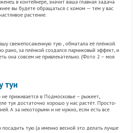
аженец в контейнере, значит ваша главная задача
жнее вы будете обращаться с комом — тем у вас
частливое растение.
ашу свежепосаженную тую , обматала её плёнкой.
о рано, за плёнкой создался парниковый эффект, и
еть она совсем не привлекательно. (Фото 2 – моя
у туи
о не приживается в Подмосковье – рыжеет,
еле туя достаточно хорошо у нас растёт. Просто-
ей. А за некоторыми и не нужно, если есть все
ю посадить тую (а именно весной это делать лучше