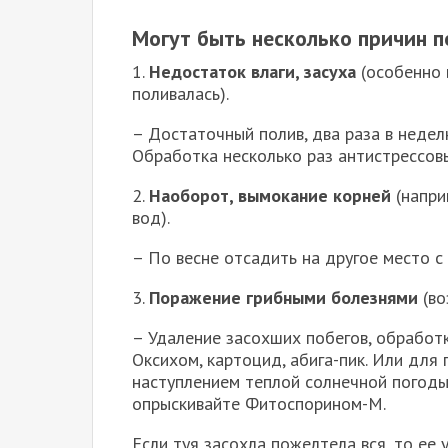
Могут быть несколько причин п
1.
Недостаток влаги, засуха
(особенно 
поливалась).
– Достаточный полив, два раза в недел
Обработка несколько раз антистрессовы
2.
Наоборот, вымокание корней
(напри
вод).
– По весне отсадить на другое место 
3.
Поражение грибными болезнями
(во
– Удаление засохших побегов, обработк
Оксихом, картоцид, абига-пик. Или для 
наступлением теплой солнечной погоды 
опрыскивайте Фитоспорином-М.
Если туя засохла пожелтела вся, то ее у