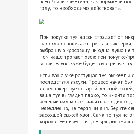
всего!) или заметили, как порыжели п
году, то необходимо действовать.
При покупке туя адски страдает от ми
свободно проникают грибы и бактерии, 
выбранную красавицу ни одна душа не т
Чем чаще трогают хвою при покупке/пр
значительно хуже будет смотреться туя
Если ваша уже растущая туя рыжеет и от
последствия засухи. Процесс начат был
дерево жертвует старой зелёной хвоей,
ваша туя выглядит плохо, то имейте те
зелёный вид может занять не один год,
немедленно, не теряя ни дня. Берите 
засохшей рыжей хвои. Сама то туя не оп
хорошо её переносит, не зря динамично