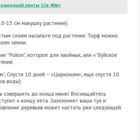
тодиодной ленты 12в 40вт
10-15 см макушку растения).
лстым слоем насыпьте под растение. Торф можно
оем земли.
е "Pokon", которое для хвойных, или «"Буйское
тение.
", Спустя 10 дней – «Цирконом», еще спустя 10
ов воды).
ь совершить до конца июня! Восхищайтесь
упит к концу лета. Зазеленеет ваша туя и
ровление деревьев может настать уже следующей