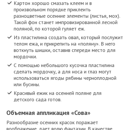
Картон хорошо смазать клеем и в
произвольном порядке приклеить
разноцветные осенние элементы (листья, мох).
Такой фон станет импровизированной лесной
поляной, по которой гуляет еж.
Из пластилина создать овал, который послужит
телом ежа, и прикрепить на «поляну». В него
воткнуть шишки, оставив спереди место для
мордочки.
С помощью небольшого кусочка пластилина
сделать мордочку, а для носа и глаз могут
использоваться ягоды рябины черноплодной
или бусины.
Красивый ежик на осенней поляне для
детского сада готов.
Объемная аппликация «Сова»
Разнообразие осенних красок поражает
воображение, дает волю фантазии. В качестве