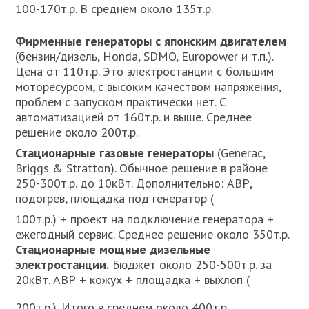
100-170т.р. В среднем около 135т.р.
Фирменные генераторы с японским двигателем
(бензин/дизель, Honda, SDMO, Europower и т.п.).
Цена от 110т.р. Это электростанции с большим
моторесурсом, с высоким качеством напряжения,
проблем с запуском практически нет. С
автоматизацией от 160т.р. и выше. Среднее
решение около 200т.р.
Стационарные газовые генераторы
(Generac,
Briggs & Stratton). Обычное решение в районе
250-300т.р. до 10кВт. Дополнительно: АВР,
подогрев, площадка под генератор (
100т.р.) + проект на подключение генератора +
ежегодный сервис. Среднее решение около 350т.р.
Стационарные мощные дизельные
электростанции.
Бюджет около 250-500т.р. за
20кВт. АВР + кожух + площадка + выхлоп (
200т.р.). Итого в среднем около 400т.р.