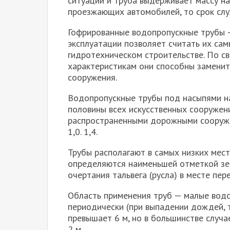
ситуации и труба выдерживает массу н
проезжающих автомобилей, то срок слу
Гофрированные водопропускные трубы —
эксплуатации позволяет считать их са
гидротехническом строительстве. По с
характеристикам они способны заменит
сооружения.
Водопропускные трубы под насыпями н
половины всех искусственных сооружен
распространенными дорожными сооружен
1,0. 1,4.
Трубы располагают в самых низких мес
определяются наименьшей отметкой зем
очертания тальвега (русла) в месте пе
Область применения труб — малые вод
периодически (при выпадении дождей, та
превышает 6 м, но в большинстве случ
2 м.