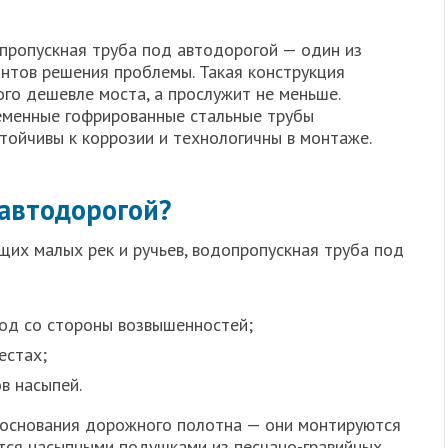
пропускная труба под автодорогой — один из
антов решения проблемы. Такая конструкция
го дешевле моста, а прослужит не меньше.
еменные гофрированные стальные трубы
тойчивы к коррозии и технологичны в монтаже.
автодорогой?
их малых рек и ручьев, водопропускная труба под
од со стороны возвышенностей;
естах;
в насыпей.
 основания дорожного полотна — они монтируются
тся насыпными подушками из песчано-гравийных