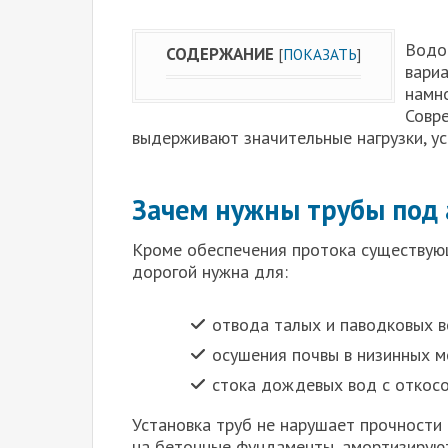
Водо
СОДЕРЖАНИЕ
[
ПОКАЗАТЬ
]
вари
намно
Совр
выдерживают значительные нагрузки, ус
Зачем нужны трубы под 
Кроме обеспечения протока существующ
дорогой нужна для:
отвода талых и паводковых в
осушения почвы в низинных м
стока дождевых вод с откосо
Установка труб не нарушает прочности
на бетонные фундаменты, амортизирую