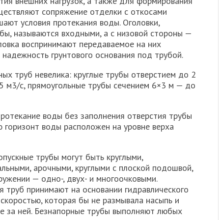
тия внешних нагрузок, а также для формирования
ществляют сопряжение отделки с откосами
шают условия протекания воды. Оголовки,
бы, называются входными, а с низовой стороны —
ловка воспринимают передаваемое на них
надежность грунтового основания под трубой.
ых труб невелика: круглые трубы отверстием до 2
5 м3/с, прямоугольные трубы сечением 6×3 м — до
ротекание воды без заполнения отверстия трубы
ю горизонт воды расположен на уровне верха
пускные трубы могут быть круглыми,
альными, арочными, круглыми с плоской подошвой,
ружении — одно-, двух- и многоочковыми.
я труб принимают на основании гидравлического
 скоростью, которая бы не размывала насыпь и
де за ней. Безнапорные трубы выполняют любых