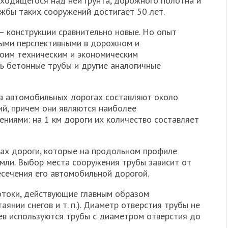
аходящегося над ней грунта, дорожного полотна и
жбы таких сооружений достигает 50 лет.
 конструкции сравнительно новые. Но опыт
мыми перспективными в дорожном и
воим техническим и экономическим
ь бетонные трубы и другие аналогичные
а автомобильных дорогах составляют около
ий, причем они являются наиболее
иями: на 1 км дороги их количество составляет
тах дороги, которые на продольном профиле
ли. Выбор места сооружения трубы зависит от
ресечения его автомобильной дорогой.
отоки, действующие главным образом
янии снегов и т. п.). Диаметр отверстия трубы не
аев используются трубы с диаметром отверстия до