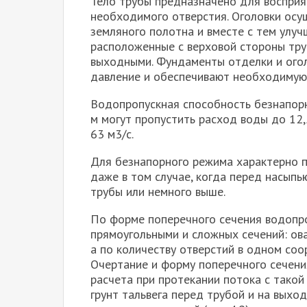
Тело трубы предназначено для восприя
необходимого отверстия. Оголовки осу
земляного полотна и вместе с тем улуч
расположенные с верховой стороны тру
выходными. Фундаменты отделки и ого
давление и обеспечивают необходимую 
Водопропускная способность безнапорн
м могут пропустить расход воды до 12,
63 м3/с.
Для безнапорного режима характерно п
даже в том случае, когда перед насыпь
трубы или немного выше.
По форме поперечного сечения водопро
прямоугольными и сложных сечений: ов
а по количеству отверстий в одном соо
Очертание и форму поперечного сечени
расчета при протекании потока с такой
грунт тальвега перед трубой и на выхо