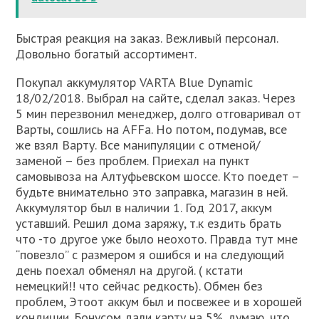
Быстрая реакция на заказ. Вежливый персонал.
Довольно богатый ассортимент.
Покупал аккумулятор VARTA Blue Dynamic
18/02/2018. Выбрал на сайте, сделал заказ. Через
5 мин перезвонил менеджер, долго отговаривал от
Варты, сошлись на AFFa. Но потом, подумав, все
же взял Варту. Все манипуляции с отменой/
заменой – без проблем. Приехал на пункт
самовывоза на Алтуфьевском шоссе. Кто поедет –
будьте внимательно это заправка, магазин в ней.
Аккумулятор был в наличии 1. Год 2017, аккум
уставший. Решил дома заряжу, т.к ездить брать
что -то другое уже было неохото. Правда тут мне
“повезло” с размером я ошибся и на следующий
день поехал обменял на другой. ( кстати
немецкий!! что сейчас редкость). Обмен без
проблем, Этоот аккум был и посвежее и в хорошей
кондиции. Бонусом дали карту на 5%. думаю, что