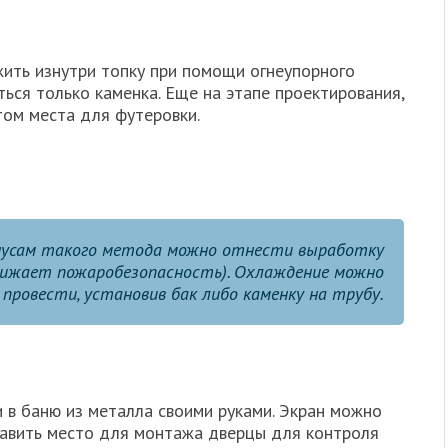
жить изнутри топку при помощи огнеупорного
ться только каменка. Еще на этапе проектирования,
том места для футеровки.
инусам такого метода можно отнести выработку
снижает пожаробезопасность). Охлаждение можно
провести, установив бак либо каменку на трубу.
и в баню из металла своими руками. Экран можно
ставить место для монтажа дверцы для контроля