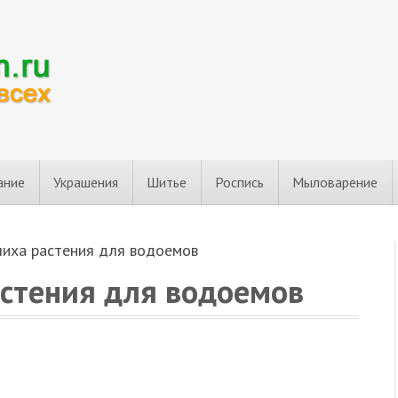
ание
Украшения
Шитье
Роспись
Мыловарение
чиха растения для водоемов
астения для водоемов