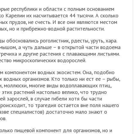
рые республики и области с полным основанием
о Карелии их насчитывается 44 тысячи. А сколько
ных прудов, не счесть. И все они являются местом
ых, но и прибрежно-водной растительности.
ы обосновались роголистник, рдесты, уруть, хара.
амышом, а чуть дальше – в открытой части водоема
гречиха и другие растения с плавающими листьями.
ство микроскопических водорослей.
м компонентом водных экосистем. Она, подобно
х водных организмов. Кто только ни ест ее – рыбы,
и, моллюски, многие виды водоплавающих птиц,
 этих растений настолько велико, что трудно
й зарослей, в случае гибели хотя бы части
происходит, то трагедия остается вне поля нашего
разве специалистов) достаточно мало знают о
ов.
олько пищевой компонент для организмов, но и