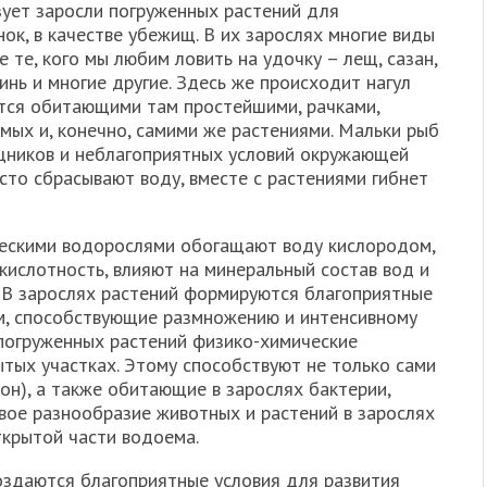
зует заросли погруженных растений для
нок, в качестве убежищ. В их зарослях многие виды
е те, кого мы любим ловить на удочку – лещ, сазан,
 линь и многие другие. Здесь же происходит нагул
тся обитающими там простейшими, рачками,
мых и, конечно, самими же растениями. Мальки рыб
щников и неблагоприятных условий окружающей
сто сбрасывают воду, вместе с растениями гибнет
ческими водорослями обогащают воду кислородом,
кислотность, влияют на минеральный состав вод и
 В зарослях растений формируются благоприятные
м, способствующие размножению и интенсивному
 погруженных растений физико-химические
тых участках. Этому способствуют не только сами
тон), а также обитающие в зарослях бактерии,
вое разнообразие животных и растений в зарослях
ткрытой части водоема.
здаются благоприятные условия для развития