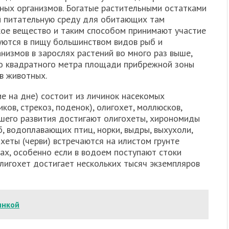
ных организмов. Богатые растительными остатками
 питательную среду для обитающих там
кое вещество и таким способом принимают участие
уются в пищу большинством видов рыб и
низмов в зарослях растений во много раз выше,
го квадратного метра площади прибрежной зоны
в животных.
е на дне) состоит из личинок насекомых
ков, стрекоз, поденок), олигохет, моллюсков,
ьшего развития достигают олигохеты, хирономиды
, водоплавающих птиц, норки, выдры, выхухоли,
хеты (черви) встречаются на илистом грунте
ах, особенно если в водоем поступают стоки
лигохет достигает нескольких тысяч экземпляров
инкой