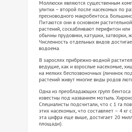
Моллюски являются существенным комп
улитки – второй после насекомых по р
пресноводного макробентоса. Большинс
Питаются они в основном растительно
растений, соскабливают перифитон или 
обычны прудовики, катушки, затворки, ж
Численность отдельных видов достигае
водоема.
В зарослях прибрежно-водной растител
ведущие, как и взрослые насекомые, хи
на мелких беспозвоночных (личинок поде
растений живут многие виды родов лютки
Одна из преобладающих групп бентоса 
известны под названием мотыль. Хирон
Специалисты подсчитали, что с 1 га по
этих насекомых, что составляет – 4 кг
эта цифра еще выше, достигает 20 милл
площади).