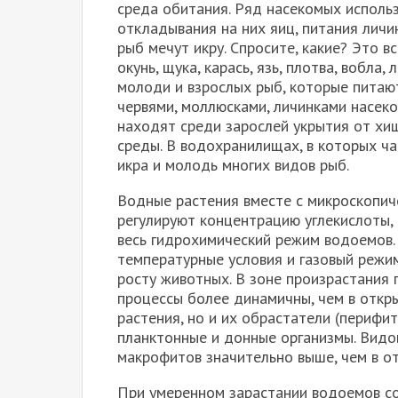
среда обитания. Ряд насекомых исполь
откладывания на них яиц, питания личи
рыб мечут икру. Спросите, какие? Это вс
окунь, щука, карась, язь, плотва, вобла,
молоди и взрослых рыб, которые питаю
червями, моллюсками, личинками насеко
находят среди зарослей укрытия от хи
среды. В водохранилищах, в которых ча
икра и молодь многих видов рыб.
Водные растения вместе с микроскопи
регулируют концентрацию углекислоты, 
весь гидрохимический режим водоемов.
температурные условия и газовый режи
росту животных. В зоне произрастания
процессы более динамичны, чем в откры
растения, но и их обрастатели (перифи
планктонные и донные организмы. Видо
макрофитов значительно выше, чем в о
При умеренном зарастании водоемов со