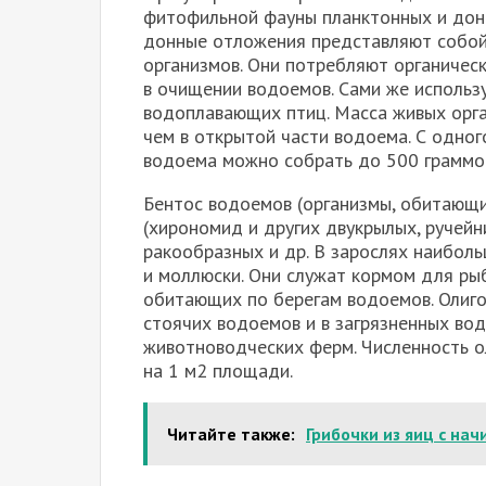
фитофильной фауны планктонных и дон
донные отложения представляют собой
организмов. Они потребляют органичес
в очищении водоемов. Сами же использ
водоплавающих птиц. Масса живых орга
чем в открытой части водоема. С одно
водоема можно собрать до 500 граммо
Бентос водоемов (организмы, обитающи
(хирономид и других двукрылых, ручейни
ракообразных и др. В зарослях наибол
и моллюски. Они служат кормом для рыб
обитающих по берегам водоемов. Олиго
стоячих водоемов и в загрязненных вод
животноводческих ферм. Численность о
на 1 м2 площади.
Читайте также:
Грибочки из яиц с нач