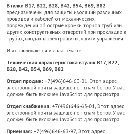
Втулки В17, В22, В28, В42, В54, В69, В82
–
предназначены для защиты изоляции различных
проводов и кабелей от механических
повреждений oб острые кромки торцов труб или
дpугих конструктивных отвеpстий при прокладке в
трубах, вводах в электрощиты, ящики управления.
Изготавливаются из пластмассы.
Техническая характеристика втулок В17, В22,
В28, В42, В54, В69, В82
Отдел продаж:
+7(496)646-63-01, Этот адрес
электронной почты защищён от спам-ботов. У вас
должен быть включен JavaScript для просмотра.
Отдел снабжения:
+7(496)646-63-01, Этот адрес
электронной почты защищён от спам-ботов. У вас
должен быть включен JavaScript для просмотра.
Приемная:
+7(496)646-63-97, Этот адрес