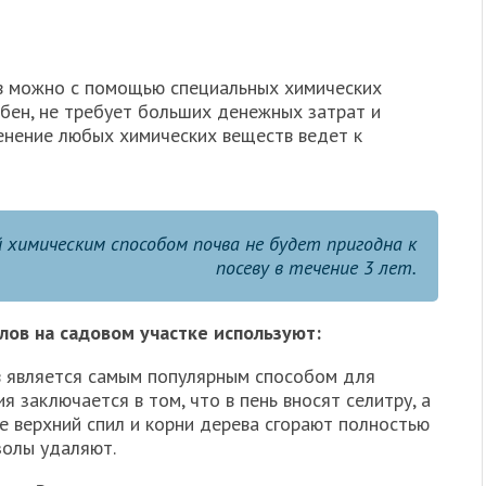
ев можно с помощью специальных химических
обен, не требует больших денежных затрат и
менение любых химических веществ ведет к
й химическим способом почва не будет пригодна к
посеву в течение 3 лет.
лов на садовом участке используют:
в является самым популярным способом для
я заключается в том, что в пень вносят селитру, а
е верхний спил и корни дерева сгорают полностью
золы удаляют.