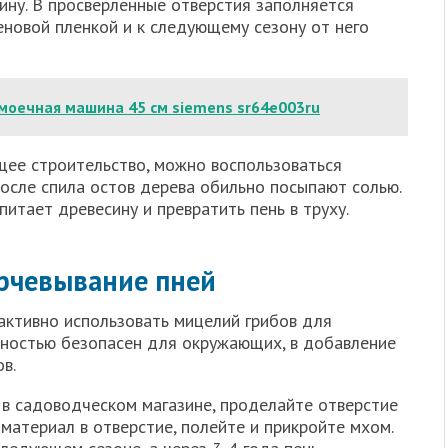
ну. В просверленные отверстия заполняется
еновой пленкой и к следующему сезону от него
моечная машина 45 см siemens sr64e003ru
ее строительство, можно воспользоваться
осле спила остов дерева обильно посыпают солью.
итает древесину и превратить пень в труху.
рчевывание пней
активно использовать мицелий грибов для
олностью безопасен для окружающих, в добавление
в.
 в садоводческом магазине, проделайте отверстие
 материал в отверстие, полейте и прикройте мхом.