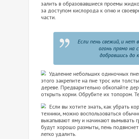
залить в образовавшиеся проемы жидко
за доступом кислорода к огню и своевр
части.
Если пень свежий, и нет
огонь прямо на 
добравшись до 
Удаление небольших одиночных пне
этого закрепите на пне трос или толст
дереве. Предварительно обкопайте дере
открыть корни. Обрубите их топором. Т
Если вы хотите знать, как убрать к
техники, можно воспользоваться обычно
выкапывают яму и начинают вымывать гр
будут хорошо размыты, пень подвиснет 
легко удалить.