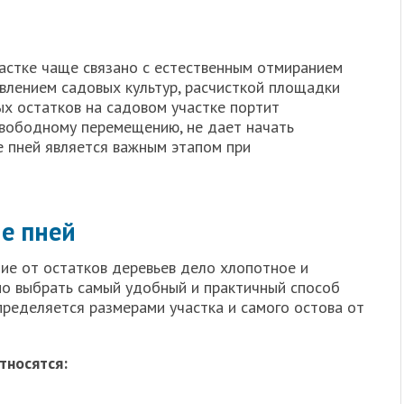
астке чаще связано с естественным отмиранием
лением садовых культур, расчисткой площадки
ых остатков на садовом участке портит
свободному перемещению, не дает начать
е пней является важным этапом при
е пней
ие от остатков деревьев дело хлопотное и
но выбрать самый удобный и практичный способ
пределяется размерами участка и самого остова от
тносятся: