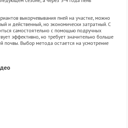
ледующем сезоне, а через 3-4 года пень
ариантов выкорчевывания пней на участке, можно
рый и действенный, но экономически затратный. С
иться самостоятельно с помощью подручных
твует эффективно, но требует значительно больше
й почвы. Выбор метода остается на усмотрение
идео