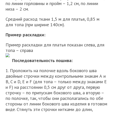
по линии горловины и пройм – 1,2 см, по линии
низа – 2 см.
Средний расход ткани 1,5 м для платья, 0,85 м
для топа (при ширине 140см).
Пример раскладки:
Пример раскладки для платья показан слева, для
топа – справа
Последовательность пошива:
1. Проложить на полочке вдоль бокового шва
двойные строчки между контрольными знакам А и
В, C и D, E и F (для топа – только между знаками E
и F) на расстоянии 0,5 см друг от друга, первую
строчку – по припускам бокового шва, а вторую –
по полочке, так, чтобы они располагались по обе
стороны от линии бокового шва изделия в готовом
виде. Стянуть эти строчки нитками до длин,