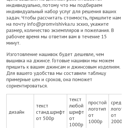
индивидуально, потому что мы подбираем
индивидуальный набор услуг для решения ваших
задач. Чтобы рассчитать стоимость, пришлите нам
на почту info@promvishivka.ru эскиз, укажите
размер, количество экземпляров и пожелания. В
рабочее время мы ответим вам в течение 15
минут.
Изготовление нашивок будет дешевле, чем
вышивка на джинсе. Готовые нашивки мы можем
пришить к вашим джинсам и джинсовым изделиям.
Для вашего удобства мы составили таблицу
примерные цен и сроков, она поможет
сориентироваться.
текст
простой
средни
текст
любой
логотип
логоти
дизайн
станд.шрифт
шрифт
от
от
от 500р
от
1000р
2000р
1000р