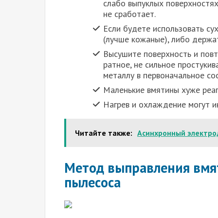
сла­бо выпук­лых поверх­но­стях
не сра­бо­та­ет.
Если буде­те исполь­зо­вать сух
(луч­ше кожа­ные), либо дер­жа
Высу­ши­те поверх­ность и повто
рат­ное, не силь­ное про­сту­ки­
метал­лу в пер­во­на­чаль­ное сос
Малень­кие вмя­ти­ны хуже реа­г
Нагрев и охла­жде­ние могут ин
Читайте также:
Асинхронный электро
Метод выправления вмя
пылесоса