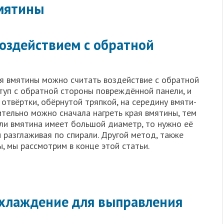
мятины
оздействием с обратной
 вмя­ти­ны мож­но счи­тать воз­дей­ствие с обрат­ной
туп с обрат­ной сто­ро­ны повре­ждён­ной пане­ли, и
твёрт­ки, обёр­ну­той тряп­кой, на сере­ди­ну вмя­ти­
­тель­но мож­но сна­ча­ла нагреть края вмя­ти­ны, тем
ли вмя­ти­на име­ет боль­шой диа­метр, то нуж­но её
 раз­гла­жи­вая по спи­ра­ли. Дру­гой метод, так­же
ы, мы рас­смот­рим в кон­це этой ста­тьи.
охлаждение для выправления