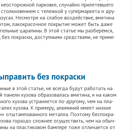
неосто­рож­ной пар­ков­ке, слу­чай­но при­ле­тев­ше­го
 столк­но­ве­ни­ем с тележ­кой у супер­мар­ке­та и дру­
азу­сах. Несмот­ря на сла­бое воз­дей­ствие, вмя­ти­на
 этом, лако­кра­соч­ное покры­тие может быть даже
ель­ные цара­пи­ны. В этой ста­тье мы раз­бе­рём­ся,
без покрас­ки, доступ­ны­ми сред­ства­ми, не при­ме­
ыправить без покраски
ён­ные в этой ста­тье, не все­гда будут рабо­тать на
й пане­ли кузо­ва обра­зо­ва­лась вмя­ти­на, и на каком
­но­го кузо­ва устра­ня­ет­ся по-дру­го­му, чем на пла­
а­лях кузо­ва. К при­ме­ру, алю­ми­ний име­ет низ­кие
ти» отштам­по­ван­но­го метал­ла. Поэто­му бес­по­кра­
узо­ва гораз­до слож­нее осу­ще­ствить, чем на обыч­
ти­ны на пла­сти­ко­вом бам­пе­ре тоже отли­ча­ет­ся от