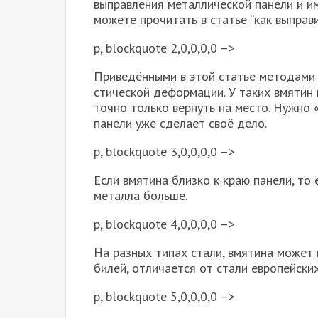
выправ­ле­ния метал­ли­че­ской пане­ли и 
може­те про­чи­тать в ста­тье “как выпра­ви
p, blockquote 2,0,0,0,0 –>
При­ве­дён­ны­ми в этой ста­тье мето­да­ми
сти­че­ской дефор­ма­ции. У таких вмя­ти
точ­но толь­ко вер­нуть на место. Нуж­но
пане­ли уже сде­ла­ет своё дело.
p, blockquote 3,0,0,0,0 –>
Если вмя­ти­на близ­ко к краю пане­ли, то
метал­ла боль­ше.
p, blockquote 4,0,0,0,0 –>
На раз­ных типах ста­ли, вмя­ти­на может 
би­лей, отли­ча­ет­ся от ста­ли евро­пей­ски
p, blockquote 5,0,0,0,0 –>