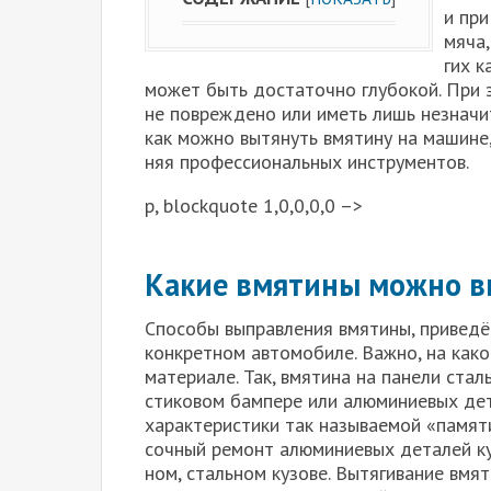
и при 
мяча,
гих к
может быть доста­точ­но глу­бо­кой. При
не повре­жде­но или иметь лишь незна­чи­т
как мож­но вытя­нуть вмя­ти­ну на машине, 
няя про­фес­си­о­наль­ных инстру­мен­тов.
p, blockquote 1,0,0,0,0 –>
Какие вмятины можно в
Спо­со­бы выправ­ле­ния вмя­ти­ны, при­ве­д
кон­крет­ном авто­мо­би­ле. Важ­но, на како
мате­ри­а­ле. Так, вмя­ти­на на пане­ли сталь
сти­ко­вом бам­пе­ре или алю­ми­ни­е­вых дет
харак­те­ри­сти­ки так назы­ва­е­мой «памя­
соч­ный ремонт алю­ми­ни­е­вых дета­лей к
ном, сталь­ном кузо­ве. Вытя­ги­ва­ние вмя­