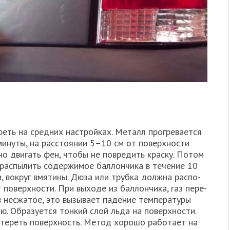
еть на сред­них настрой­ках. Металл про­гре­ва­ет­ся
у­ты, на рас­сто­я­нии 5–10 см от поверх­но­сти
­но дви­гать фен, что­бы не повре­дить крас­ку. Потом
ас­пы­лить содер­жи­мое бал­лон­чи­ка в тече­ние 10
ми, вокруг вмя­ти­ны. Дюза или труб­ка долж­на рас­по­
т поверх­но­сти. При выхо­де из бал­лон­чи­ка, газ пере­
в несжа­тое, это вызы­ва­ет паде­ние тем­пе­ра­ту­ры
ю. Обра­зу­ет­ся тон­кий слой льда на поверх­но­сти.
о­те­реть поверх­ность. Метод хоро­шо рабо­та­ет на