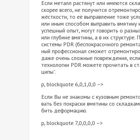
Если металл рас­тя­нут или име­ют­ся склад­
ско­рее все­го, не полу­чит­ся отре­мон­ти­ро
жёст­ко­сти, то её выправ­ле­ние тоже усл
или иным спо­со­бом выпра­вить вмя­ти­ну и
успеш­ный опыт, могут гово­рить о раз­ных
или глу­бине вмя­ти­ны, а в их струк­ту­ре. 
систе­мы PDR (бес­по­кра­соч­но­го ремон­т
ный про­фес­си­о­нал смо­жет отре­мон­ти­р
даже очень слож­ные повре­жде­ния, если
тех­но­ло­гии PDR може­те про­чи­тать в ста
ци­пы”.
p, blockquote 6,0,1,0,0 –>
Если Вы не зна­ко­мы с кузов­ным ремон­то
вать без покрас­ки вмя­ти­ны со склад­ка­м
бить дефор­ма­цию.
p, blockquote 7,0,0,0,0 –>