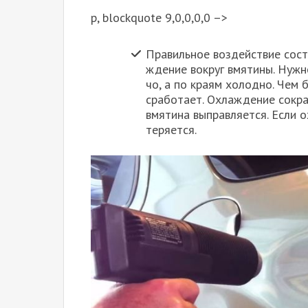
p, blockquote 9,0,0,0,0 –>
Пра­виль­ное воз­дей­ствие сост
жде­ние вокруг вмя­ти­ны. Нуж­н
чо, а по кра­ям холод­но. Чем 
сра­бо­та­ет. Охла­жде­ние сокра
вмя­ти­на выправ­ля­ет­ся. Если 
теря­ет­ся.