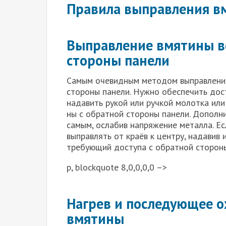
Правила выправления в
Выправление вмятины в
стороны панели
Самым оче­вид­ным мето­дом выправ­ле­ния
сто­ро­ны пане­ли. Нуж­но обес­пе­чить дос
нада­вить рукой или руч­кой молот­ка или о
ны с обрат­ной сто­ро­ны пане­ли. Допол­ни
самым, осла­бив напря­же­ние метал­ла. Ес
выправ­лять от кра­ёв к цен­тру, нада­вив и
тре­бу­ю­щий досту­па с обрат­ной сто­ро­н
p, blockquote 8,0,0,0,0 –>
Нагрев и последующее 
вмятины