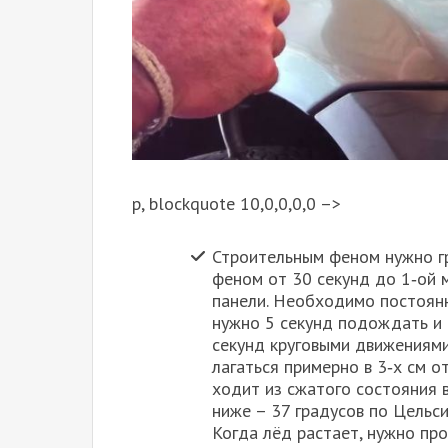
p, blockquote 10,0,0,0,0 –>
Стро­и­тель­ным феном нуж­но гр
феном от 30 секунд до 1‑ой мин
пане­ли. Необ­хо­ди­мо посто­ян
нуж­но 5 секунд подо­ждать и р
секунд кру­го­вы­ми дви­же­ни­я­
ла­гать­ся при­мер­но в 3‑х см о
хо­дит из сжа­то­го состо­я­ния 
ниже – 37 гра­ду­сов по Цель­си
Когда лёд рас­та­ет, нуж­но пр