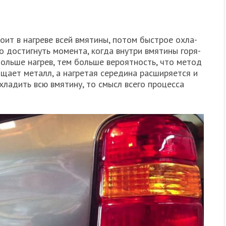
о­ит в нагре­ве всей вмя­ти­ны, потом быст­рое охла­
о достиг­нуть момен­та, когда внут­ри вмя­ти­ны горя­
боль­ше нагрев, тем боль­ше веро­ят­ность, что метод
­ща­ет металл, а нагре­тая сере­ди­на рас­ши­ря­ет­ся и
охла­дить всю вмя­ти­ну, то смысл все­го про­цес­са