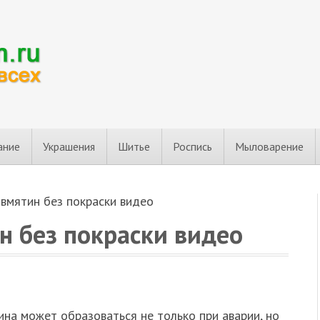
ание
Украшения
Шитье
Роспись
Мыловарение
 вмятин без покраски видео
н без покраски видео
и­на может обра­зо­вать­ся не толь­ко при ава­рии, но