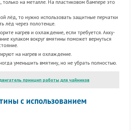
, толь­ко на метал­ле. На пла­сти­ко­вом бам­пе­ре это
ой лёд, то нуж­но исполь­зо­вать защит­ные пер­чат­ки
ть лёд через поло­тен­це.
­ри­те нагрев и охла­жде­ние, если тре­бу­ет­ся. Акку­
ва­ние кула­ком вокруг вмя­ти­ны помо­жет вер­нуть­ся
то­я­ние.
и­ру­ют на нагрев и охла­жде­ние.
о­гда умень­шить вмя­ти­ну, но не убрать пол­но­стью.
двигатель принцип работы для чайников
тины с использованием