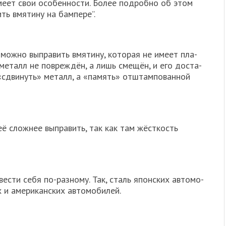
име­ет свои осо­бен­но­сти. Более подроб­но об этом
ть вмя­ти­ну на бам­пе­ре”.
 мож­но выпра­вить вмя­ти­ну, кото­рая не име­ет пла­
н металл не повре­ждён, а лишь сме­щён, и его доста­
 «сдви­нуть» металл, а «память» отштам­по­ван­ной
 её слож­нее выпра­вить, так как там жёст­кость
вести себя по-раз­но­му. Так, сталь япон­ских авто­мо­
х и аме­ри­кан­ских авто­мо­би­лей.