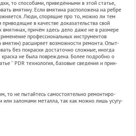
ки, то спо­со­ба­ми, при­ве­дён­ны­ми в этой ста­тье,
­вать вмя­ти­ну. Если вмя­ти­на рас­по­ло­же­на на реб­ре
ож­ня­ет­ся. Люди, спо­ря­щие про то, мож­но ли тем
 при­во­дя­щие в каче­стве дока­за­тель­ства свой
 вмя­ти­нах, при­чём здесь дело даже не в раз­ме­ре
При­ме­не­ние про­фес­си­о­наль­ных инстру­мен­тов
а вмя­тин) рас­ши­ря­ет воз­мож­но­сти ремон­та. Опыт­
о­вать без покрас­ки доста­точ­но слож­ные, ино­гда
 крас­ка не была повре­жде­на. Более подроб­но о
­тье “ PDR тех­но­ло­гия, базо­вые све­де­ния и прин­
м, то не пытай­тесь само­сто­я­тель­но ремон­ти­ро­
и или зало­ма­ми метал­ла, так как мож­но лишь усу­гу­